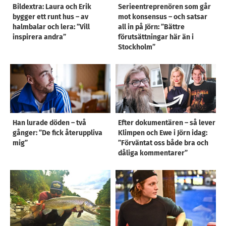
Bildextra: Laura och Erik
Serieentreprenören som går
bygger ett runt hus – av
mot konsensus – och satsar
halmbalar och lera: ”Vill
all in på Jörn: ”Bättre
inspirera andra”
förutsättningar här än i
Stockholm”
Han lurade döden – två
Efter dokumentären – så lever
gånger: ”De fick återuppliva
Klimpen och Ewe i Jörn idag:
mig”
”Förväntat oss både bra och
dåliga kommentarer”