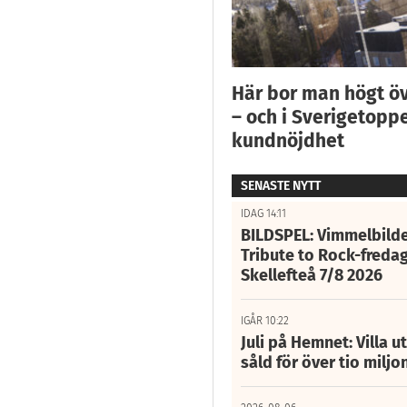
Här bor man högt ö
– och i Sverigetoppe
kundnöjdhet
SENASTE NYTT
IDAG 14:11
BILDSPEL: Vimmelbilde
Tribute to Rock-fredag
Skellefteå 7/8 2026
IGÅR 10:22
Juli på Hemnet: Villa u
såld för över tio miljo