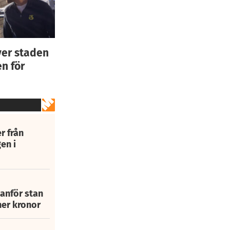
ver staden
n för
r från
en i
tanför stan
ner kronor