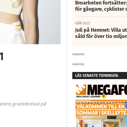
Broarbeten fortsätter
för gångare, cyklister 
IGÅR 10:22
Juli på Hemnet: Villa u
såld för över tio miljo
1
ANNONS
ANNONS
LÄS SENASTE TIDNINGEN:
ens gratisfestival på