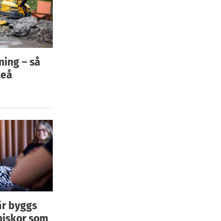
ning – så
teå
är byggs
niskor som