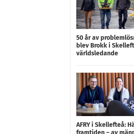
50 år av problemlös
blev Brokk i Skellef
världsledande
AFRY i Skellefteå: H
framtiden – av män