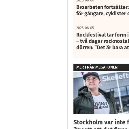
2026-08-06
Broarbeten fortsätter
för gångare, cyklister 
2026-08-05
Rockfestival tar form i
– två dagar rocknostalg
dörren: ”Det är bara 
MER FRÅN MEGAFONEN:
Stockholm var inte f