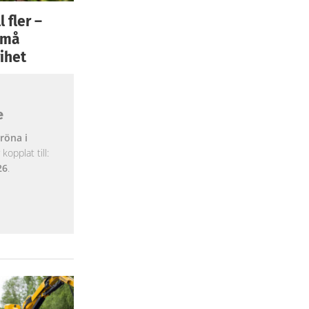
 fler –
 små
ihet
e
röna i
opplat till:
26
.