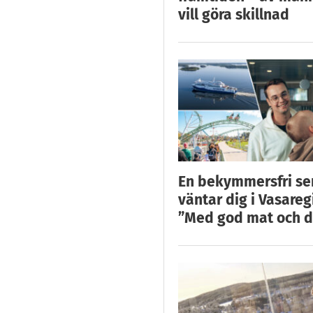
vill göra skillnad
En bekymmersfri s
väntar dig i Vasareg
”Med god mat och d