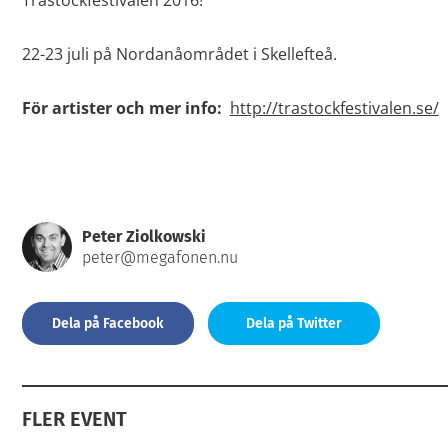
Trästockfestivalen 2016!
22-23 juli på Nordanåområdet i Skellefteå.
För artister och mer info:
http://trastockfestivalen.se/
Peter Ziolkowski
peter@megafonen.nu
Dela på Facebook
Dela på Twitter
FLER EVENT