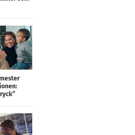
emester
ionen:
ryck”