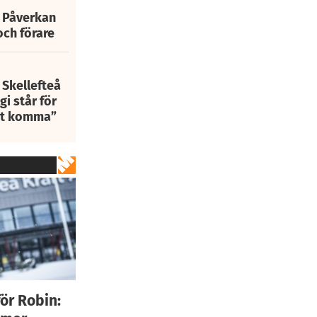
: Påverkan
och förare
 Skellefteå
i står för
att komma”
ör Robin: