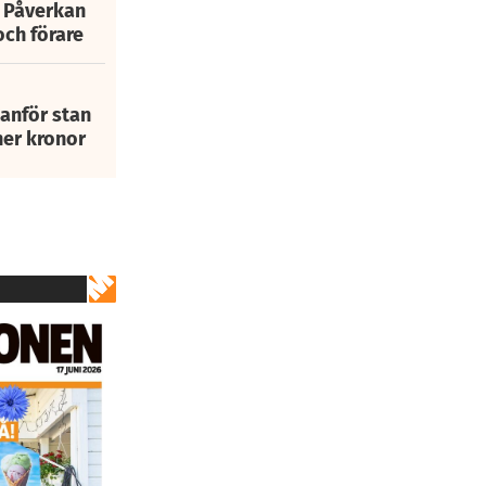
: Påverkan
och förare
tanför stan
ner kronor