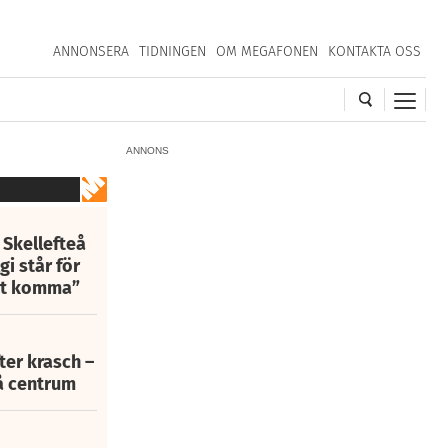
ANNONSERA
TIDNINGEN
OM MEGAFONEN
KONTAKTA OSS
ANNONS
 Skellefteå
i står för
att komma”
fter krasch –
eå centrum