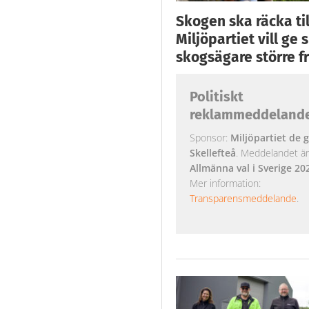
Skogen ska räcka till
Miljöpartiet vill ge
skogsägare större fr
Politiskt
reklammeddeland
Sponsor:
Miljöpartiet de g
Skellefteå
. Meddelandet är k
Allmänna val i Sverige 20
Mer information:
Transparensmeddelande
.