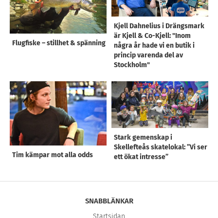
Kjell Dahnelius i Drängsmark
är Kjell & Co-Kjell: "Inom
Flugfiske – stillhet & spänning
några år hade vi en butik i
princip varenda del av
Stockholm"
Stark gemenskap i
Skellefteås skatelokal: ”Vi ser
Tim kämpar mot alla odds
ett ökat intresse”
SNABBLÄNKAR
Startsidan