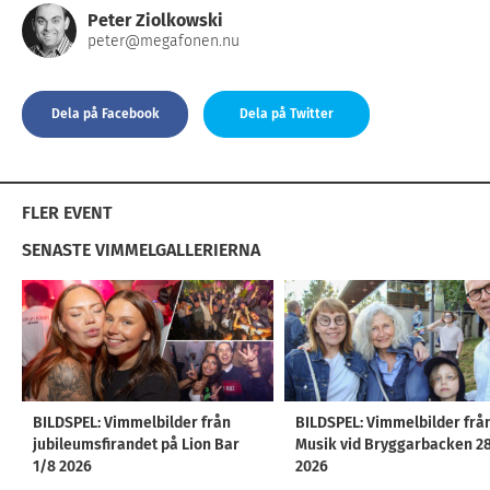
Peter Ziolkowski
peter@megafonen.nu
Dela på Facebook
Dela på Twitter
FLER EVENT
SENASTE VIMMELGALLERIERNA
BILDSPEL: Vimmelbilder från
BILDSPEL: Vimmelbilder frå
jubileumsfirandet på Lion Bar
Musik vid Bryggarbacken 2
1/8 2026
2026