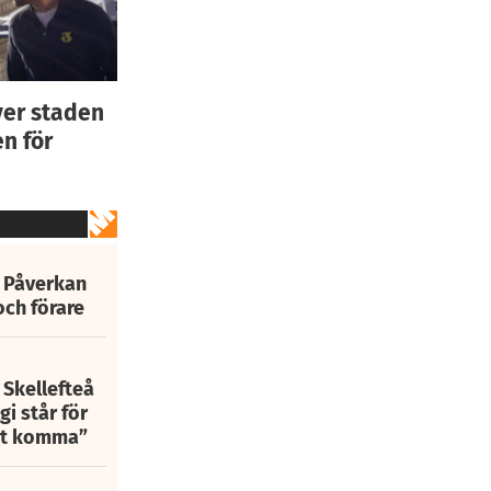
ver staden
n för
: Påverkan
och förare
 Skellefteå
i står för
att komma”