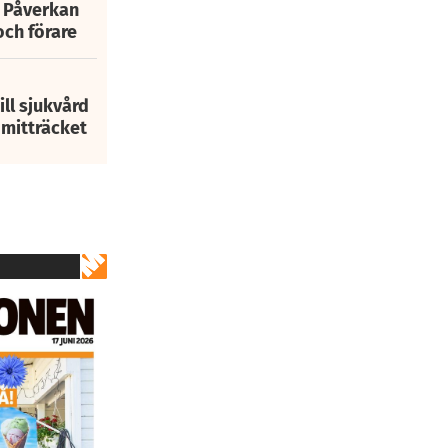
: Påverkan
och förare
ill sjukvård
i mitträcket