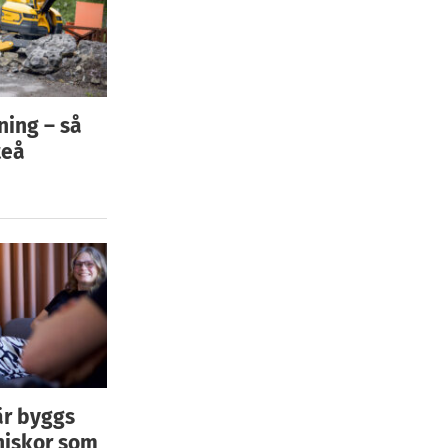
ning – så
teå
är byggs
niskor som