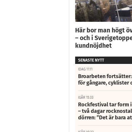
Här bor man högt ö
– och i Sverigetoppe
kundnöjdhet
SENASTE NYTT
IDAG 11:11
Broarbeten fortsätter
för gångare, cyklister 
IGÅR 15:33
Rockfestival tar form i
– två dagar rocknostalg
dörren: ”Det är bara 