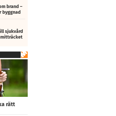
 om brand –
ur byggnad
ill sjukvård
i mitträcket
a rätt