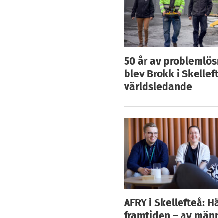
50 år av problemlös
blev Brokk i Skellef
världsledande
AFRY i Skellefteå: H
framtiden – av män