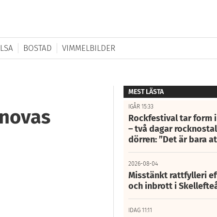
LSA
BOSTAD
VIMMELBILDER
MEST LÄSTA
IGÅR 15:33
novas
Rockfestival tar form i
– två dagar rocknostalg
dörren: ”Det är bara 
2026-08-04
Misstänkt rattfylleri e
och inbrott i Skelleft
IDAG 11:11