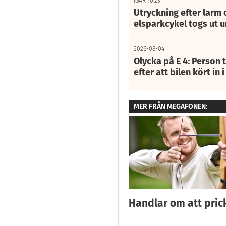
IGÅR 10:23
Utryckning efter larm
elsparkcykel togs ut 
2026-08-04
Olycka på E 4: Person t
efter att bilen kört in 
MER FRÅN MEGAFONEN:
Handlar om att prick