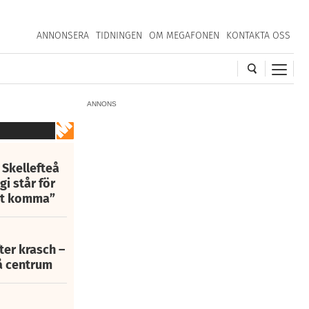
ANNONSERA
TIDNINGEN
OM MEGAFONEN
KONTAKTA OSS
ANNONS
 Skellefteå
i står för
att komma”
fter krasch –
eå centrum