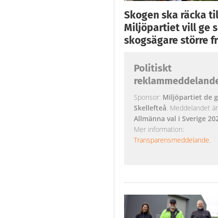
Skogen ska räcka till
Miljöpartiet vill ge
skogsägare större fr
Politiskt
reklammeddeland
Sponsor:
Miljöpartiet de g
Skellefteå
. Meddelandet är k
Allmänna val i Sverige 20
Mer information:
Transparensmeddelande
.