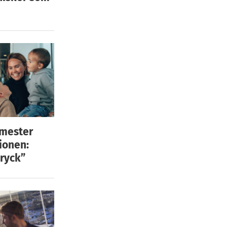
emester
ionen:
ryck”