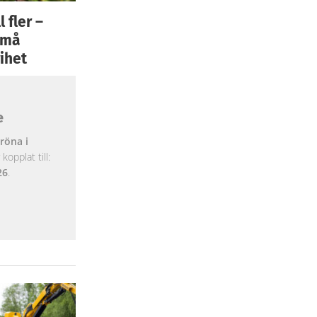
 fler –
 små
ihet
e
röna i
opplat till:
26
.