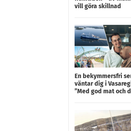
vill göra skillnad
En bekymmersfri s
väntar dig i Vasareg
”Med god mat och d