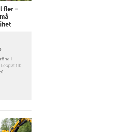
 fler –
 små
ihet
e
röna i
opplat till:
26
.