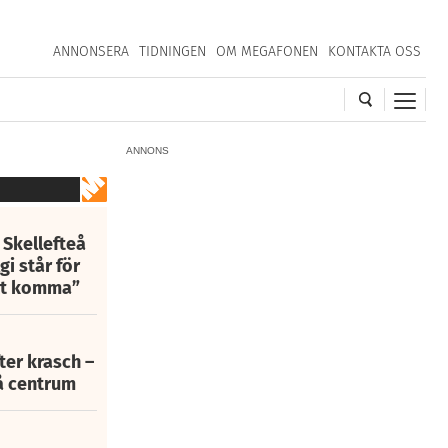
ANNONSERA
TIDNINGEN
OM MEGAFONEN
KONTAKTA OSS
ANNONS
 Skellefteå
i står för
att komma”
fter krasch –
eå centrum