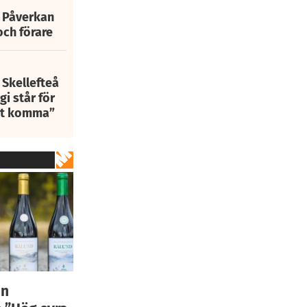
: Påverkan
och förare
 Skellefteå
i står för
att komma”
ån