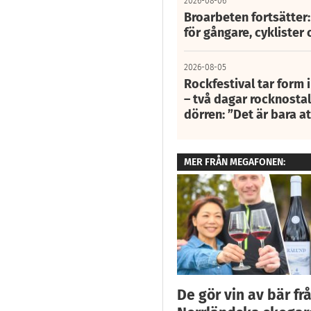
2026-08-06
Broarbeten fortsätter
för gångare, cyklister 
2026-08-05
Rockfestival tar form i
– två dagar rocknostalg
dörren: ”Det är bara 
MER FRÅN MEGAFONEN:
De gör vin av bär fr