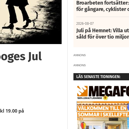
Broarbeten fortsätter
för gångare, cyklister 
2026-08-07
Juli på Hemnet: Villa u
såld för över tio miljo
oges Jul
ANNONS
ANNONS
LÄS SENASTE TIDNINGEN:
kl 19.00 på