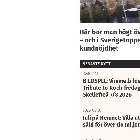
Här bor man högt ö
– och i Sverigetoppe
kundnöjdhet
SENASTE NYTT
IGÅR 14:11
BILDSPEL: Vimmelbilde
Tribute to Rock-fredag
Skellefteå 7/8 2026
2026-08-07
Juli på Hemnet: Villa u
såld för över tio miljo