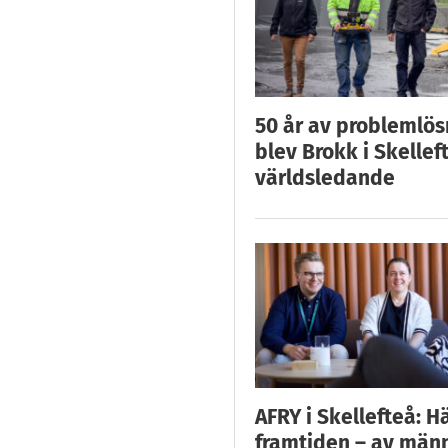
50 år av problemlös
blev Brokk i Skellef
världsledande
AFRY i Skellefteå: H
framtiden – av män