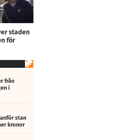
ver staden
n för
r från
en i
tanför stan
ner kronor