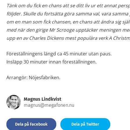
Tänk om du fick en chans att se ditt liv ur ett annat persp
följder. Skulle du fortsätta göra samma val, vara samma 
om en man som fick chansen, en chans att ändra sig själv
med när den girige Mr Scrooge upptäcker meningen med 
upp en av Charles Dickens mest populära verk A Christm
Föreställningens längd ca 45 minuter utan paus.
Insläpp 30 minuter innan föreställningen.
Arrangör: Nöjesfabriken.
Magnus Lindkvist
magnus@megafonen.nu
Dela på Facebook
Dela på Twitter