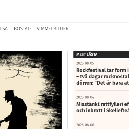
LSA
BOSTAD
VIMMELBILDER
MEST LÄSTA
2026-08-05
Rockfestival tar form i
– två dagar rocknostalg
dörren: ”Det är bara 
2026-08-04
Misstänkt rattfylleri e
och inbrott i Skelleft
2026-08-06