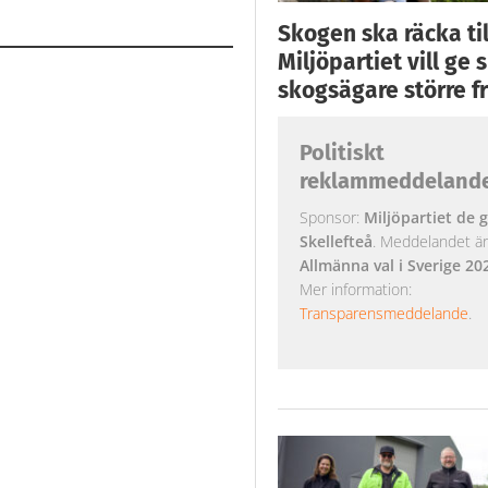
Skogen ska räcka till
Miljöpartiet vill ge
skogsägare större fr
Politiskt
reklammeddeland
Sponsor:
Miljöpartiet de g
Skellefteå
. Meddelandet är k
Allmänna val i Sverige 20
Mer information:
Transparensmeddelande
.