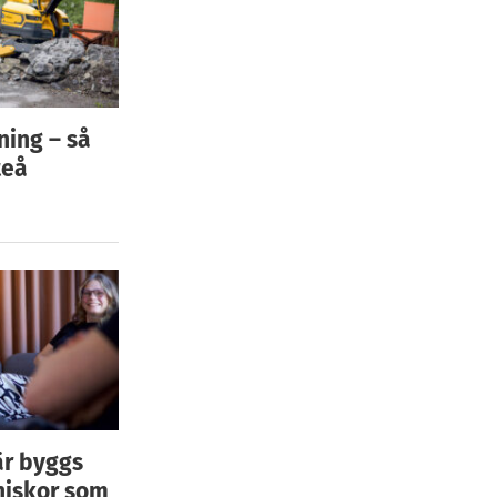
ning – så
teå
är byggs
niskor som