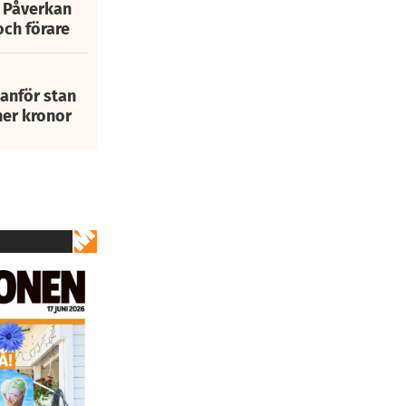
: Påverkan
och förare
tanför stan
ner kronor