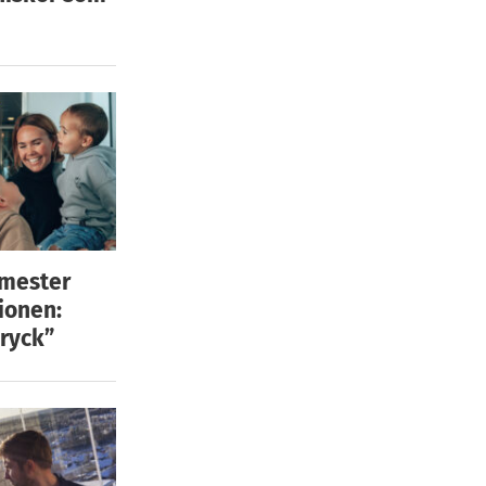
emester
ionen:
ryck”