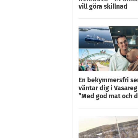
vill göra skillnad
En bekymmersfri s
väntar dig i Vasareg
”Med god mat och d