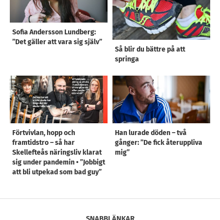
Sofia Andersson Lundberg:
”Det gäller att vara sig själv”
Så blir du bättre på att
springa
Förtvivlan, hopp och
Han lurade döden – två
framtidstro – så har
gånger: ”De fick återuppliva
Skellefteås näringsliv klarat
mig”
sig under pandemin • ”Jobbigt
att bli utpekad som bad guy”
SNABBLÄNKAR