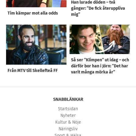
Han lurade döden – två
gånger: ”De fick återuppliva
Tim kämpar mot alla odds
mig”
Så ser ”Klimpen” ut idag – och
därför bor han i Jörn: ”Det har
Från MTV till Skellefteå FF
varit många mörka år”
SNABBLÄNKAR
Startsidan
Nyheter
Kultur & Nöje
Näringsliv
Sport & Hälsa