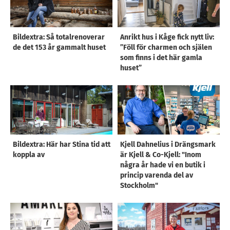
Bildextra: Så totalrenoverar
Anrikt hus i Kåge fick nytt liv:
de det 153 år gammalt huset
”Föll för charmen och själen
som finns i det här gamla
huset”
Bildextra: Här har Stina tid att
Kjell Dahnelius i Drängsmark
koppla av
är Kjell & Co-Kjell: "Inom
några år hade vi en butik i
princip varenda del av
Stockholm"