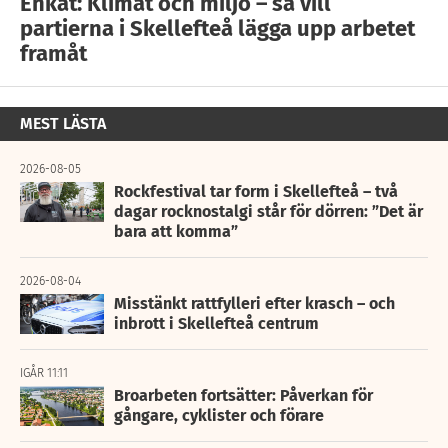
Enkät: Klimat och miljö – så vill
partierna i Skellefteå lägga upp arbetet
framåt
MEST LÄSTA
2026-08-05
Rockfestival tar form i Skellefteå – två
dagar rocknostalgi står för dörren: ”Det är
bara att komma”
2026-08-04
Misstänkt rattfylleri efter krasch – och
inbrott i Skellefteå centrum
IGÅR 11:11
Broarbeten fortsätter: Påverkan för
gångare, cyklister och förare