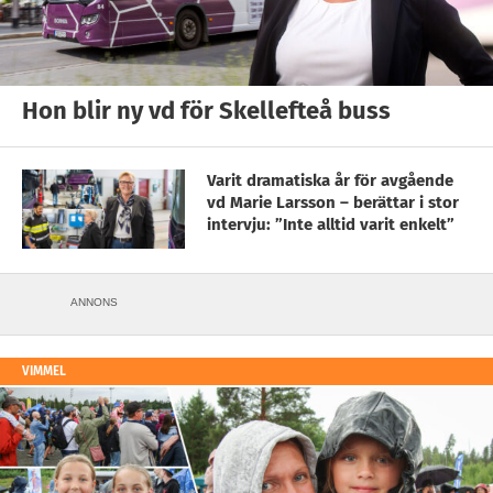
Hon blir ny vd för Skellefteå buss
Varit dramatiska år för avgående
vd Marie Larsson – berättar i stor
intervju: ”Inte alltid varit enkelt”
ANNONS
VIMMEL