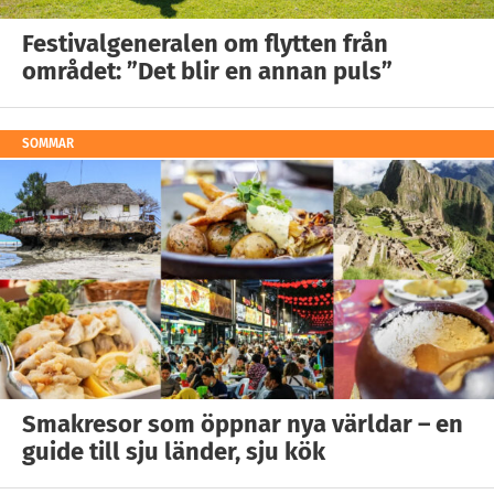
Festivalgeneralen om flytten från
området: ”Det blir en annan puls”
SOMMAR
Smakresor som öppnar nya världar – en
guide till sju länder, sju kök