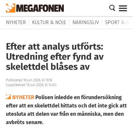
NYHETER
KULTUR & NÖJE
NÄRINGSLIV
SPORT & HÄ
Efter att analys utförts:
Utredning efter fynd av
skelettdel blåses av
Publicerad 18 jun 2026, kl 10:16
(uppdaterad 18 jun 2026, kl 14:41)
NYHETER
Polisen inledde en förundersökning
efter att en skelettdel hittats och det inte gick att
utesluta att delen var från en människa, men den
avbröts senare.