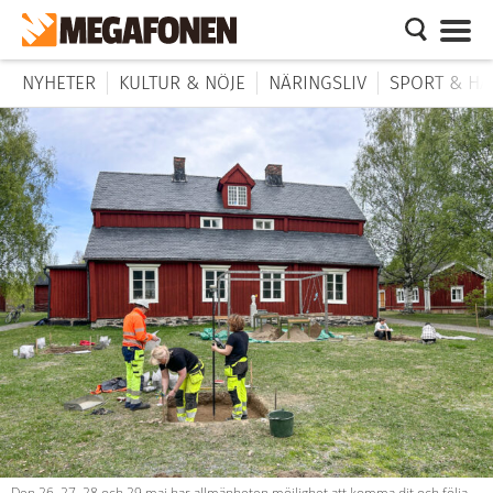
NYHETER
KULTUR & NÖJE
NÄRINGSLIV
SPORT & HÄ
Den 26, 27, 28 och 29 maj har allmänheten möjlighet att komma dit och följa