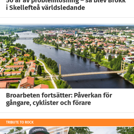
50 år av problemlösning – så blev Brokk
i Skellefteå världsledande
Broarbeten fortsätter: Påverkan för
gångare, cyklister och förare
TRIBUTE TO ROCK