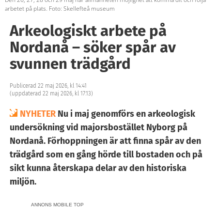
arbetet på plats. Foto: Skellefteå museum
Arkeologiskt arbete på
Nordanå – söker spår av
svunnen trädgård
Publicerad 22 maj 2026, kl 14:41
(uppdaterad 22 maj 2026, kl 17:13)
NYHETER
Nu i maj genomförs en arkeologisk
undersökning vid majorsbostället Nyborg på
Nordanå. Förhoppningen är att finna spår av den
trädgård som en gång hörde till bostaden och på
sikt kunna återskapa delar av den historiska
miljön.
ANNONS MOBILE TOP