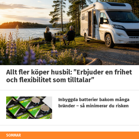
Allt fler köper husbil: ”Erbjuder en frihet
och flexibilitet som tilltalar”
Inbyggda batterier bakom många
bränder – så minimerar du risken
SOMMAR