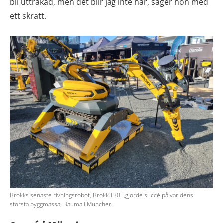
bli uttråkad, men det blir jag inte här, säger hon med
ett skratt.
Brokks senaste rivningsrobot, Brokk 130+,gjorde succé på världens
största byggmässa, Bauma i München.