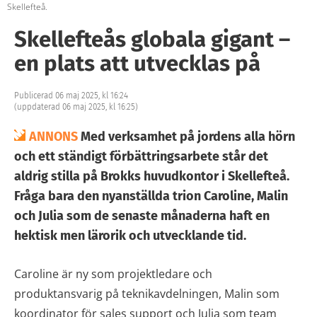
Skellefteå.
Skellefteås globala gigant –
en plats att utvecklas på
Publicerad 06 maj 2025, kl 16:24
(uppdaterad 06 maj 2025, kl 16:25)
ANNONS
Med verksamhet på jordens alla hörn
och ett ständigt förbättringsarbete står det
aldrig stilla på Brokks huvudkontor i Skellefteå.
Fråga bara den nyanställda trion Caroline, Malin
och Julia som de senaste månaderna haft en
hektisk men lärorik och utvecklande tid.
Caroline är ny som projektledare och
produktansvarig på teknikavdelningen, Malin som
koordinator för sales support och Julia som team