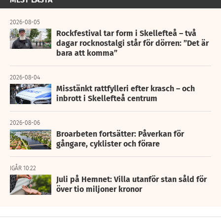
2026-08-05
Rockfestival tar form i Skellefteå – två
dagar rocknostalgi står för dörren: ”Det är
bara att komma”
2026-08-04
Misstänkt rattfylleri efter krasch – och
inbrott i Skellefteå centrum
2026-08-06
Broarbeten fortsätter: Påverkan för
gångare, cyklister och förare
IGÅR 10:22
Juli på Hemnet: Villa utanför stan såld för
över tio miljoner kronor