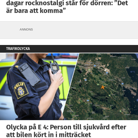
dagar rocknostalgi står för dörren: ”Det
är bara att komma”
ANNONS
TRAFIKOLYCKA
Olycka på E 4: Person till sjukvård efter
att bilen kört in i mitträcket