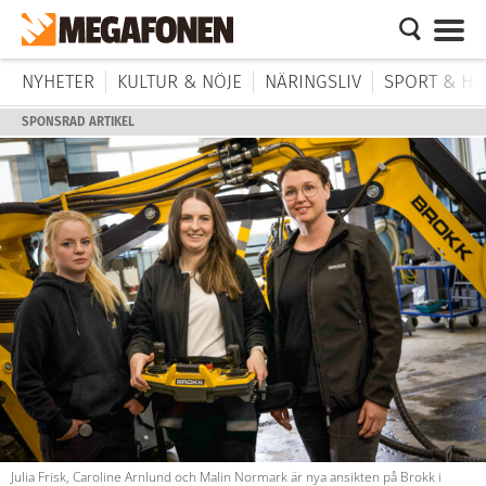
NYHETER
KULTUR & NÖJE
NÄRINGSLIV
SPORT & HÄ
SPONSRAD ARTIKEL
Julia Frisk, Caroline Arnlund och Malin Normark är nya ansikten på Brokk i