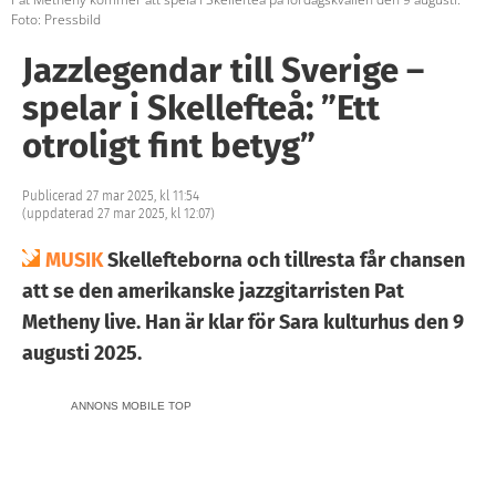
Foto: Pressbild
Jazzlegendar till Sverige –
spelar i Skellefteå: ”Ett
otroligt fint betyg”
Publicerad 27 mar 2025, kl 11:54
(uppdaterad 27 mar 2025, kl 12:07)
MUSIK
Skellefteborna och tillresta får chansen
att se den amerikanske jazzgitarristen Pat
Metheny live. Han är klar för Sara kulturhus den 9
augusti 2025.
ANNONS MOBILE TOP