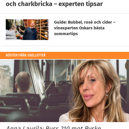
och charkbricka – experten tipsar
Guide: Bubbel, rosé och cider –
vinexperten Oskars bästa
sommartips
RÖSTER FRÅN SKELLEFTEÅ
Anna Laurila: Buss 210 mot Byske