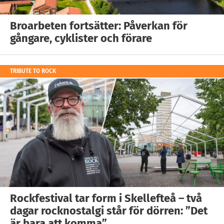
Broarbeten fortsätter: Påverkan för
gångare, cyklister och förare
TRIBUTE TO ROCK
Rockfestival tar form i Skellefteå – två
dagar rocknostalgi står för dörren: ”Det
är bara att komma”