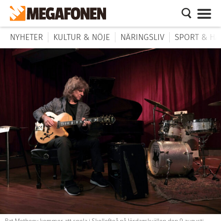
NYHETER
KULTUR & NÖJE
NÄRINGSLIV
SPORT & HÄ
Pat Metheny kommer att spela i Skellefteå på lördagskvällen den 9 augusti.