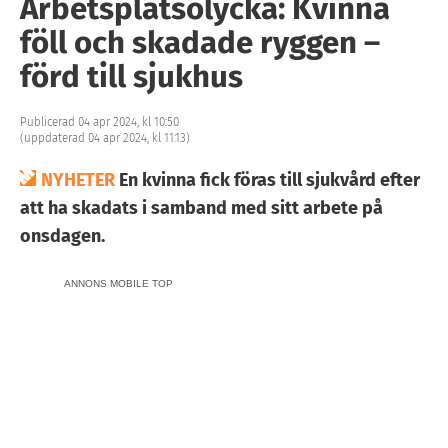
Arbetsplatsolycka: Kvinna
föll och skadade ryggen –
förd till sjukhus
Publicerad 04 apr 2024, kl 10:50
(uppdaterad 04 apr 2024, kl 11:13)
NYHETER
En kvinna fick föras till sjukvård efter
att ha skadats i samband med sitt arbete på
onsdagen.
ANNONS MOBILE TOP