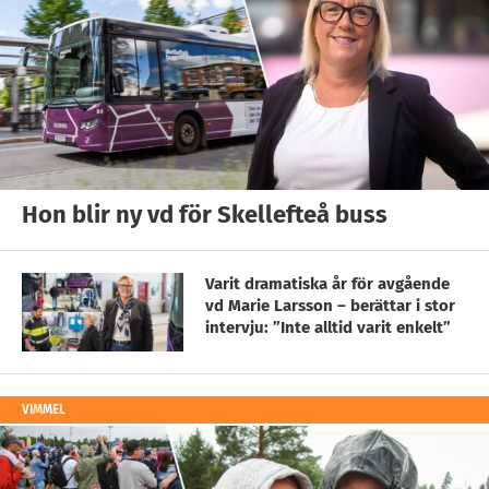
Hon blir ny vd för Skellefteå buss
Varit dramatiska år för avgående
vd Marie Larsson – berättar i stor
intervju: ”Inte alltid varit enkelt”
VIMMEL