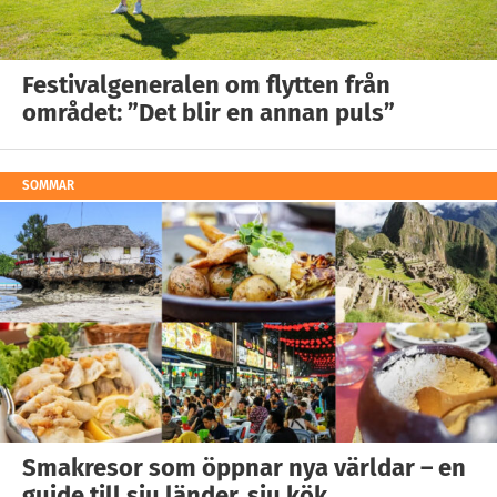
Festivalgeneralen om flytten från
området: ”Det blir en annan puls”
SOMMAR
Smakresor som öppnar nya världar – en
guide till sju länder, sju kök