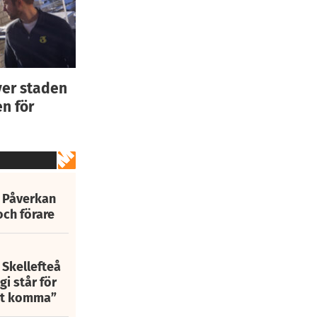
ver staden
n för
: Påverkan
och förare
 Skellefteå
i står för
att komma”