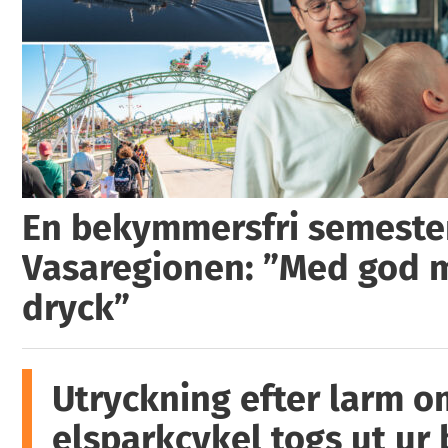
En bekymmersfri semester
Vasaregionen: ”Med god 
dryck”
Utryckning efter larm o
elsparkcykel togs ut ur