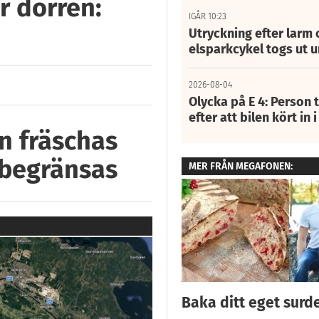
r dörren:
IGÅR 10:23
Utryckning efter larm
elsparkcykel togs ut 
2026-08-04
Olycka på E 4: Person t
efter att bilen kört in 
n fräschas
 begränsas
MER FRÅN MEGAFONEN:
Baka ditt eget surd