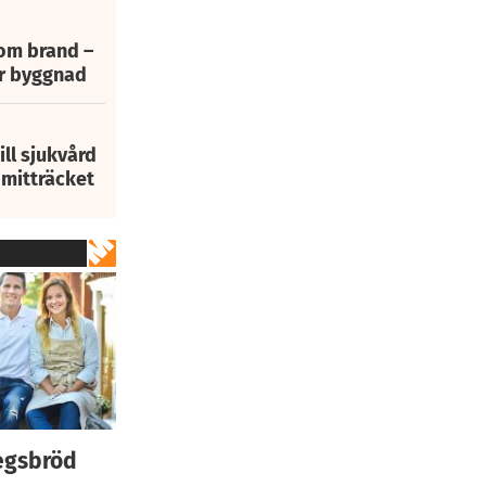
 om brand –
ur byggnad
ill sjukvård
i mitträcket
egsbröd