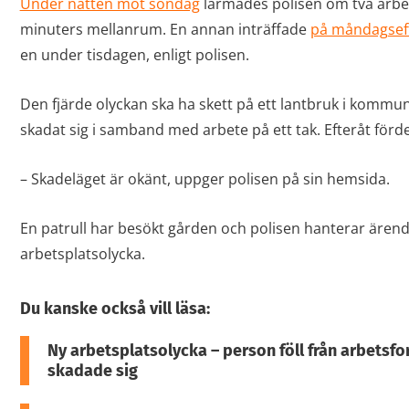
Under natten mot söndag
larmades polisen om två arbe
minuters mellanrum. En annan inträffade
på måndagsef
en under tisdagen, enligt polisen.
Den fjärde olyckan ska ha skett på ett lantbruk i kommun
skadat sig i samband med arbete på ett tak. Efteråt fördes
– Skadeläget är okänt, uppger polisen på sin hemsida.
En patrull har besökt gården och polisen hanterar ären
arbetsplatsolycka.
Du kanske också vill läsa:
Ny arbetsplatsolycka – person föll från arbetsf
skadade sig