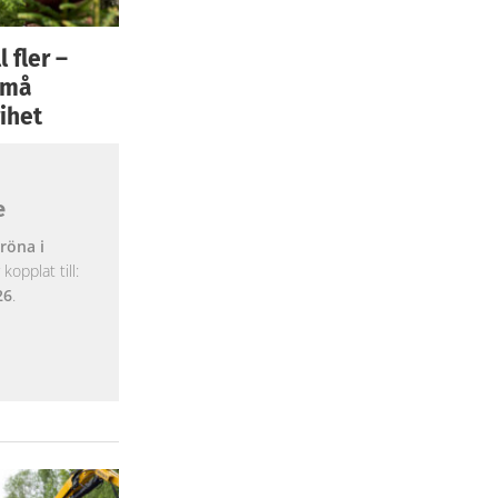
 fler –
 små
ihet
e
röna i
opplat till:
26
.