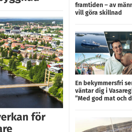
framtiden – av män
vill göra skillnad
En bekymmersfri s
väntar dig i Vasareg
”Med god mat och d
verkan för
are