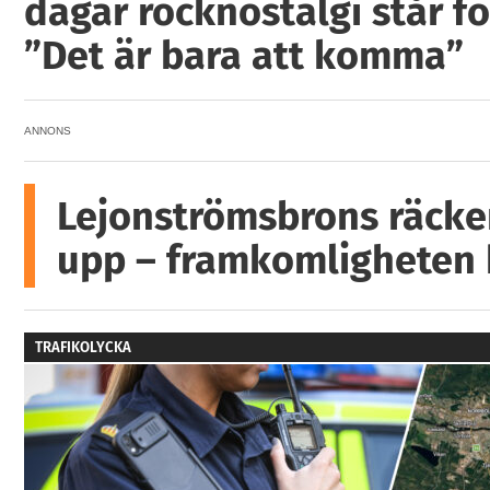
dagar rocknostalgi står fö
”Det är bara att komma”
ANNONS
Lejonströmsbrons räcke
upp – framkomligheten
TRAFIKOLYCKA