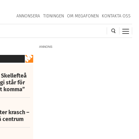
ANNONSERA
TIDNINGEN
OM MEGAFONEN
KONTAKTA OSS
ANNONS
 Skellefteå
i står för
att komma”
fter krasch –
eå centrum