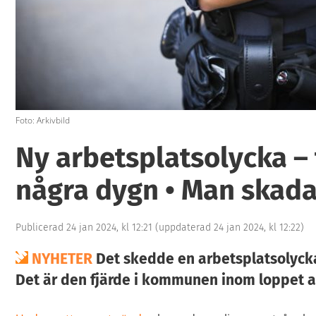
Foto: Arkivbild
Ny arbetsplatsolycka –
några dygn • Man skadad
Publicerad 24 jan 2024, kl 12:21
(uppdaterad 24 jan 2024, kl 12:22)
NYHETER
Det skedde en arbetsplatsolycka 
Det är den fjärde i kommunen inom loppet a