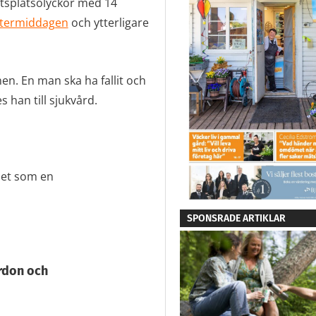
tsplatsolyckor med 14
termiddagen
och ytterligare
en. En man ska ha fallit och
 han till sjukvård.
det som en
SPONSRADE ARTIKLAR
ordon och