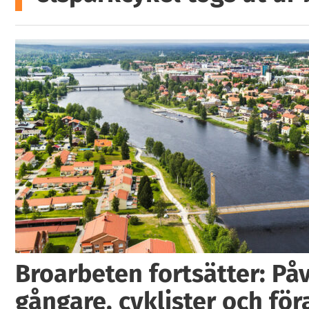
Broarbeten fortsätter: På
gångare, cyklister och för