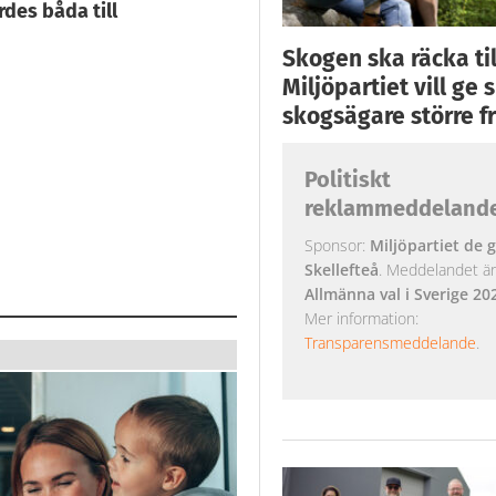
des båda till
Skogen ska räcka till
Miljöpartiet vill ge
skogsägare större fr
Politiskt
reklammeddeland
Sponsor:
Miljöpartiet de g
Skellefteå
. Meddelandet är k
Allmänna val i Sverige 20
Mer information:
Transparensmeddelande
.