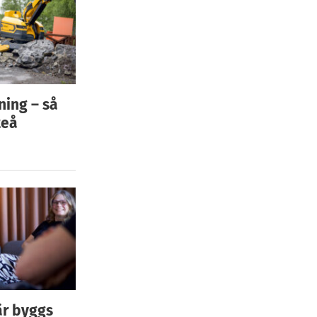
ning – så
teå
är byggs