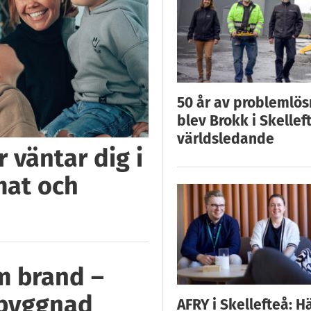
50 år av problemlös
blev Brokk i Skellef
världsledande
 väntar dig i
mat och
m brand –
 byggnad
AFRY i Skellefteå: H