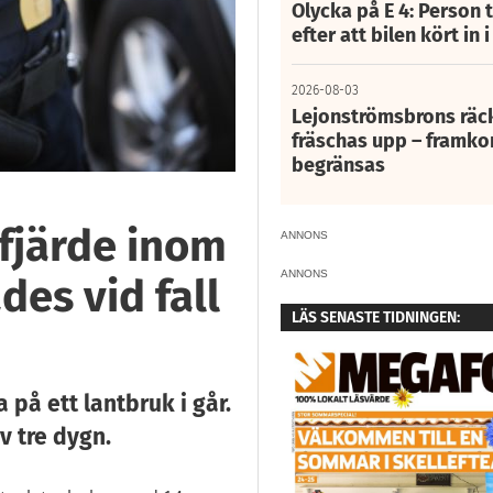
Olycka på E 4: Person t
efter att bilen kört in 
2026-08-03
Lejonströmsbrons räc
fräschas upp – framko
begränsas
 fjärde inom
ANNONS
ANNONS
es vid fall
LÄS SENASTE TIDNINGEN:
på ett lantbruk i går.
v tre dygn.