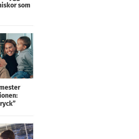
niskor som
emester
ionen:
ryck”