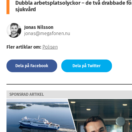
Dubbla arbetsplatsolyckor – de två drabbade för
sjukvård
Jonas Nilsson
jonas@megafonen.nu
Fler artiklar om:
Polisen
Dela på Facebook
Dela på Twitter
SPONSRAD ARTIKEL