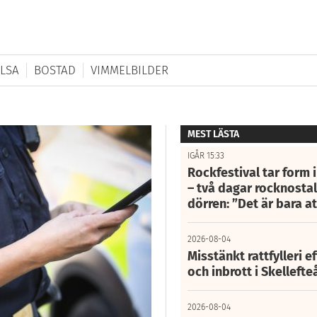
LSA
BOSTAD
VIMMELBILDER
MEST LÄSTA
IGÅR 15:33
Rockfestival tar form i
– två dagar rocknostalg
dörren: ”Det är bara 
2026-08-04
Misstänkt rattfylleri e
och inbrott i Skelleft
2026-08-04