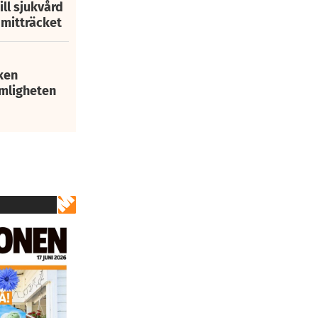
ill sjukvård
i mitträcket
ken
mligheten