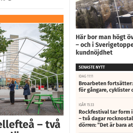
Här bor man högt ö
– och i Sverigetoppe
kundnöjdhet
SENASTE NYTT
IDAG 11:11
Broarbeten fortsätter
för gångare, cyklister 
IGÅR 15:33
Rockfestival tar form i
– två dagar rocknostalg
llefteå – två
dörren: ”Det är bara 