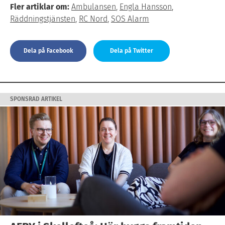
Fler artiklar om:
Ambulansen
,
Engla Hansson
,
Räddningstjänsten
,
RC Nord
,
SOS Alarm
Dela på Facebook
Dela på Twitter
SPONSRAD ARTIKEL