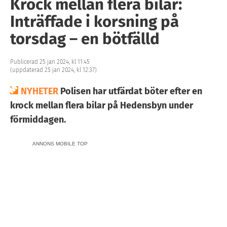
Krock mellan flera bilar:
Inträffade i korsning på
torsdag – en bötfälld
Publicerad 25 jan 2024, kl 11:45
(uppdaterad 25 jan 2024, kl 12:37)
NYHETER
Polisen har utfärdat böter efter en
krock mellan flera bilar på Hedensbyn under
förmiddagen.
ANNONS MOBILE TOP