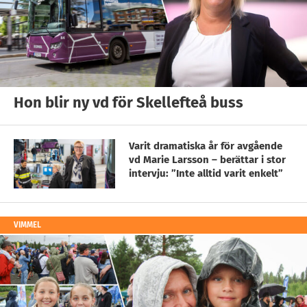
Hon blir ny vd för Skellefteå buss
Varit dramatiska år för avgående
vd Marie Larsson – berättar i stor
intervju: ”Inte alltid varit enkelt”
VIMMEL