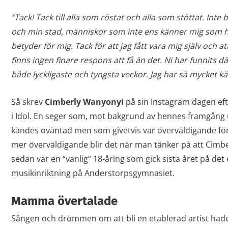
“Tack! Tack till alla som röstat och alla som stöttat. Inte
och min stad, människor som inte ens känner mig som h
betyder för mig. Tack för att jag fått vara mig själv och att
finns ingen finare respons att få än det. Ni har funnits d
både lyckligaste och tyngsta veckor. Jag har så mycket kär
Så skrev
Cimberly Wanyonyi
på sin Instagram dagen eft
i Idol. En seger som, mot bakgrund av hennes framgång u
kändes oväntad men som givetvis var överväldigande f
mer överväldigande blir det när man tänker på att Cimb
sedan var en “vanlig” 18-åring som gick sista året på d
musikinriktning på Anderstorpsgymnasiet.
Mamma övertalade
Sången och drömmen om att bli en etablerad artist hade 