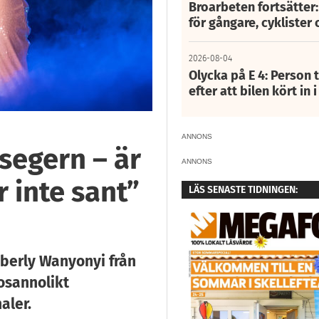
Broarbeten fortsätter
för gångare, cyklister 
2026-08-04
Olycka på E 4: Person t
efter att bilen kört in 
ANNONS
segern – är
ANNONS
r inte sant”
LÄS SENASTE TIDNINGEN:
berly Wanyonyi från
 osannolikt
aler.