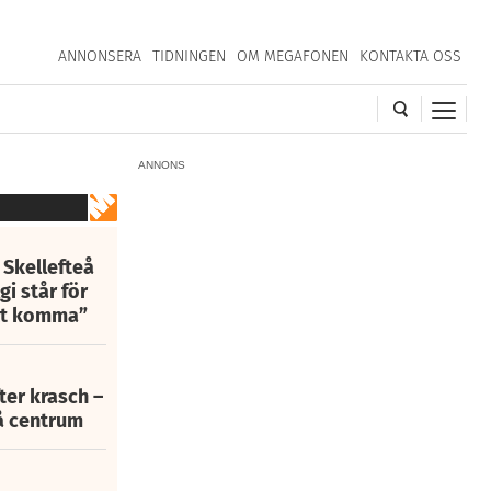
ANNONSERA
TIDNINGEN
OM MEGAFONEN
KONTAKTA OSS
ANNONS
 Skellefteå
i står för
att komma”
fter krasch –
eå centrum