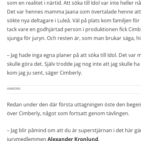
som en realitet i närtid. Att söka till Idol var inte heller
Det var hennes mamma Jaana som övertalade henne att
sökte nya deltagare i Luleå. Väl på plats kom familjen för
tack vare en godhjärtad person i produktionen fick Cimb
sjunga för juryn. Och resten är, som man brukar säga, hi
– Jag hade inga egna planer på att söka till Idol. Det va
skulle göra det. Själv trodde jag nog inte att jag skulle
kom jag ju sent, säger Cimberly.
ANNONS
Redan under den där första uttagningen öste den begeis
över Cimberly, något som fortsatt genom tävlingen.
– Jag blir påmind om att du är superstjärnan i det här gän
jurymedlemmen
Alexander Kronlund
.