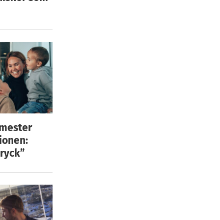
emester
ionen:
ryck”