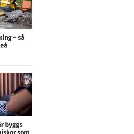
ning – så
teå
är byggs
niskor som