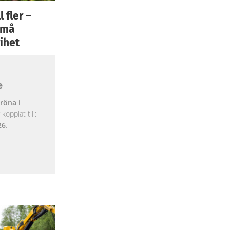
 fler –
 små
ihet
e
röna i
opplat till:
26
.