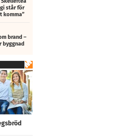
 Skellefteå
i står för
att komma”
 om brand –
ur byggnad
egsbröd