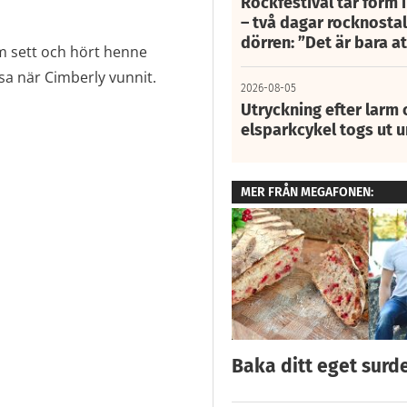
Rockfestival tar form i
– två dagar rocknostalg
dörren: ”Det är bara 
om sett och hört henne
sa när Cimberly vunnit.
2026-08-05
Utryckning efter larm
elsparkcykel togs ut 
MER FRÅN MEGAFONEN:
Baka ditt eget surd