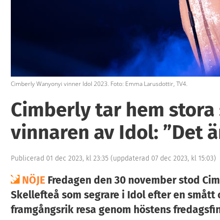
Cimberly Wanyonyi vinner Idol 2023. Foto: Emma Larusdottir, TV4.
Cimberly tar hem stora 
vinnaren av Idol: ”Det ä
Publicerad 01 dec 2023, kl 23:35
(uppdaterad 07 dec 2023, kl 15:03)
NÖJE
Fredagen den 30 november stod Cim
Skellefteå som segrare i Idol efter en smått
framgångsrik resa genom höstens fredagsfin