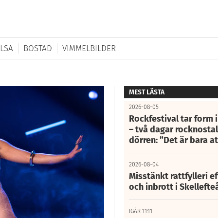
LSA
BOSTAD
VIMMELBILDER
MEST LÄSTA
2026-08-05
Rockfestival tar form i
– två dagar rocknostalg
dörren: ”Det är bara 
2026-08-04
Misstänkt rattfylleri e
och inbrott i Skelleft
IGÅR 11:11