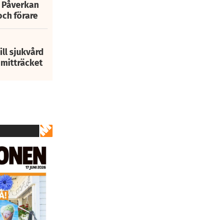
: Påverkan
och förare
ill sjukvård
i mitträcket