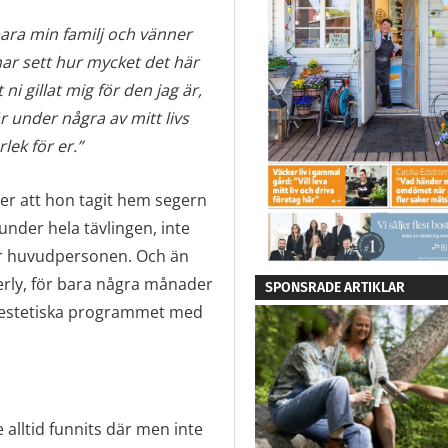
 bara min familj och vänner
ar sett hur mycket det här
 ni gillat mig för den jag är,
är under några av mitt livs
lek för er.”
er att hon tagit hem segern
nder hela tävlingen, inte
ör huvudpersonen. Och än
erly, för bara några månader
SPONSRADE ARTIKLAR
et estetiska programmet med
alltid funnits där men inte