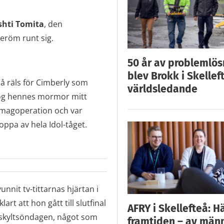
shti Tomita
, den
eröm runt sig.
50 år av problemlös
blev Brokk i Skellef
på räls för Cimberly som
världsledande
dog hennes mormor mitt
magoperation och var
hoppa av hela Idol-tåget.
nnit tv-tittarnas hjärtan i
rt att hon gått till slutfinal
AFRY i Skellefteå: H
r skyltsöndagen, något som
framtiden – av män