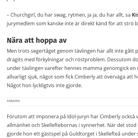
– Churchgirl, du har swag, rytmen, ja ja, du har allt, sa
Ki
jurymedlem som kanske inte är direkt känd för att strö b
Nära att hoppa av
Men trots segertåget genom tävlingen har allt inte gått 
dragits med förkylningar och röstproblem. Dessutom 
under tävlingen varefter hennes mamma genomgick en 
allvarligt sjuk, något som fick Cimberly att överväga att 
Något hon lyckligtvis inte gjorde.
ANNONS
Förutom att imponera på Idol-juryn har Cimberly också vu
allmänhet och Skelleftebornas i synnerhet. När det stod kla
gjorde hon ett gästspel på Guldtorget i Skellefteå unde