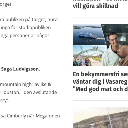
orget.
vill göra skillnad
ra publiken på torget, höra
sjunga för studiopubliken
många personer är något
n
Saga Ludvigsson
.
En bekymmersfri s
väntar dig i Vasareg
 mountain high” av Ike &
”Med god mat och d
ey Houston. I den avslutande
rry”.
tt, sa Cimberly när Megafonen