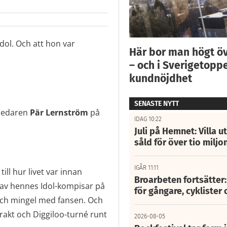
dol. Och att hon var
Här bor man högt ö
– och i Sverigetoppe
kundnöjdhet
SENASTE NYTT
mledaren
Pär Lernström
på
IDAG 10:22
Juli på Hemnet: Villa u
såld för över tio miljo
IGÅR 11:11
ill hur livet var innan
Broarbeten fortsätter
 av hennes Idol-kompisar på
för gångare, cyklister 
 och mingel med fansen. Och
rakt och Diggiloo-turné runt
2026-08-05