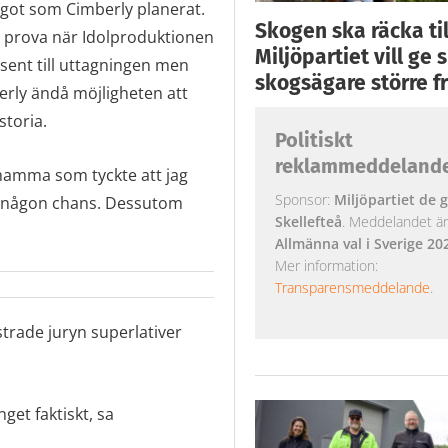
 något som Cimberly planerat.
Skogen ska räcka till
 prova när Idolproduktionen
Miljöpartiet vill ge
 sent till uttagningen men
skogsägare större fr
erly ändå möjligheten att
storia.
Politiskt
reklammeddeland
r mamma som tyckte att jag
Sponsor:
Miljöpartiet de g
 ha någon chans. Dessutom
Skellefteå
. Meddelandet är k
Allmänna val i Sverige 20
Mer information:
Transparensmeddelande
.
trade juryn superlativer
get faktiskt, sa