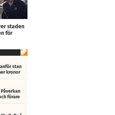
ver staden
n för
tanför stan
ner kronor
: Påverkan
och förare