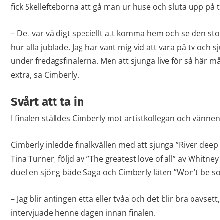
fick Skellefteborna att gå man ur huse och sluta upp på t
– Det var väldigt speciellt att komma hem och se den sto
hur alla jublade. Jag har vant mig vid att vara på tv och 
under fredagsfinalerna. Men att sjunga live för så här 
extra, sa Cimberly.
Svårt att ta in
I finalen ställdes Cimberly mot artistkollegan och vänne
Cimberly inledde finalkvällen med att sjunga ”River deep
Tina Turner, följd av ”The greatest love of all” av Whitn
duellen sjöng både Saga och Cimberly låten ”Won’t be so
– Jag blir antingen etta eller tvåa och det blir bra oavse
intervjuade henne dagen innan finalen.