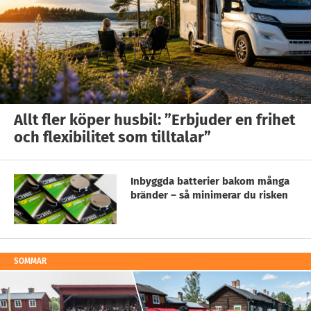
Allt fler köper husbil: ”Erbjuder en frihet
och flexibilitet som tilltalar”
Inbyggda batterier bakom många
bränder – så minimerar du risken
SOMMAR