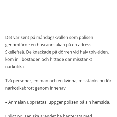
Det var sent på måndagskvällen som polisen
genomförde en husrannsakan på en adress i
Skellefteå. De knackade på dörren vid halv tolv-tiden,
kom in i bostaden och hittade där misstänkt
narkotika.
Två personer, en man och en kvinna, misstänks nu för
narkotikabrott genom innehav.
– Anmälan upprättas, uppger polisen på sin hemsida.
Enligt polisen ska ärendet ha hanterats med