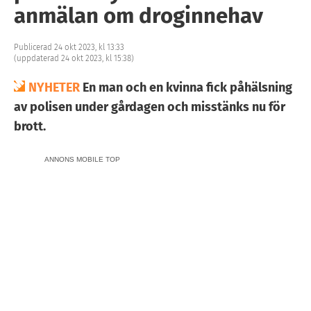
anmälan om droginnehav
Publicerad 24 okt 2023, kl 13:33
(uppdaterad 24 okt 2023, kl 15:38)
NYHETER
En man och en kvinna fick påhälsning
av polisen under gårdagen och misstänks nu för
brott.
ANNONS MOBILE TOP