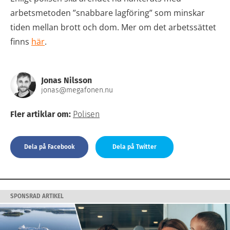
arbetsmetoden ”snabbare lagföring” som minskar
tiden mellan brott och dom. Mer om det arbetssättet
finns
här
.
Jonas Nilsson
jonas@megafonen.nu
Fler artiklar om:
Polisen
Dela på Facebook
Dela på Twitter
SPONSRAD ARTIKEL