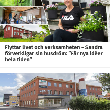
Flyttar livet och verksamheten – Sandra
förverkligar sin husdröm: ”Får nya idéer
hela tiden”