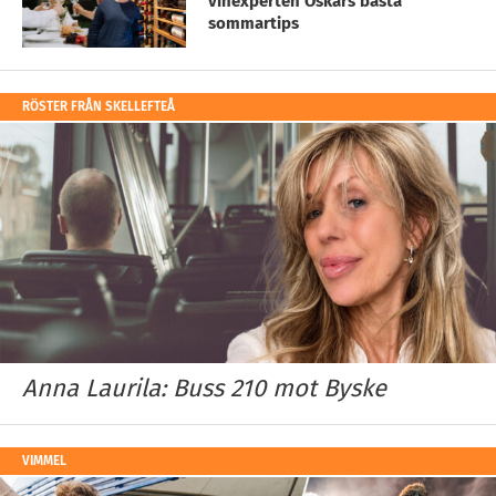
vinexperten Oskars bästa
sommartips
RÖSTER FRÅN SKELLEFTEÅ
Anna Laurila: Buss 210 mot Byske
VIMMEL