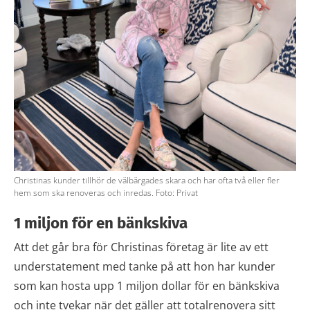
Christinas kunder tillhör de välbärgades skara och har ofta två eller fler
hem som ska renoveras och inredas. Foto: Privat
1 miljon för en bänkskiva
Att det går bra för Christinas företag är lite av ett
understatement med tanke på att hon har kunder
som kan hosta upp 1 miljon dollar för en bänkskiva
och inte tvekar när det gäller att totalrenovera sitt