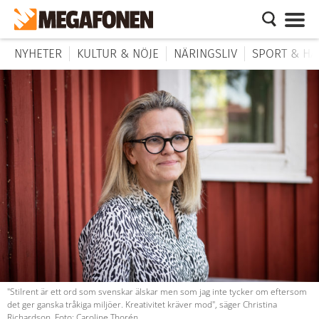
NYHETER
KULTUR & NÖJE
NÄRINGSLIV
SPORT & HÄ
"Stilrent är ett ord som svenskar älskar men som jag inte tycker om eftersom
det ger ganska tråkiga miljöer. Kreativitet kräver mod", säger Christina
Richardson. Foto: Caroline Thorén