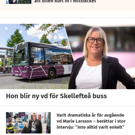
att bilen kört in i mitträcket
Hon blir ny vd för Skellefteå buss
Varit dramatiska år för avgående
vd Marie Larsson – berättar i stor
intervju: ”Inte alltid varit enkelt”