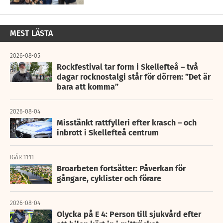
MEST LÄSTA
2026-08-05
Rockfestival tar form i Skellefteå – två
dagar rocknostalgi står för dörren: ”Det är
bara att komma”
2026-08-04
Misstänkt rattfylleri efter krasch – och
inbrott i Skellefteå centrum
IGÅR 11:11
Broarbeten fortsätter: Påverkan för
gångare, cyklister och förare
2026-08-04
Olycka på E 4: Person till sjukvård efter