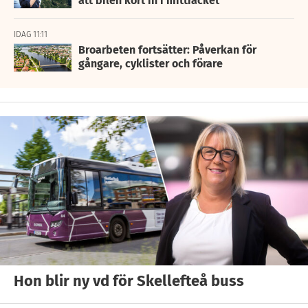
att bilen kört in i mitträcket
IDAG 11:11
Broarbeten fortsätter: Påverkan för
gångare, cyklister och förare
Hon blir ny vd för Skellefteå buss