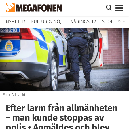
NYHETER
KULTUR & NÖJE
NÄRINGSLIV
SPORT & HÄ
Foto: Arkivbild
Efter larm från allmänheten
– man kunde stoppas av
polis • Anmäldes och blev