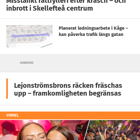
Misstänkt rattfylleri efter krasch – och
inbrott i Skellefteå centrum
Planerat ledningsarbete i Kåge –
kan påverka trafik längs gatan
ANNONS
Lejonströmsbrons räcken fräschas
upp – framkomligheten begränsas
VIMMEL