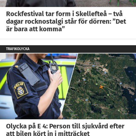
Rockfestival tar form i Skellefteå – två
dagar rocknostalgi står för dörren: ”Det
är bara att komma”
TRAFIKOLYCKA
Olycka på E 4: Person till sjukvård efter
att bilen kört in i mitträcket