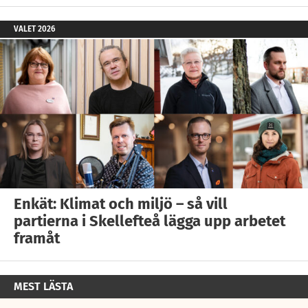
VALET 2026
Enkät: Klimat och miljö – så vill
partierna i Skellefteå lägga upp arbetet
framåt
MEST LÄSTA