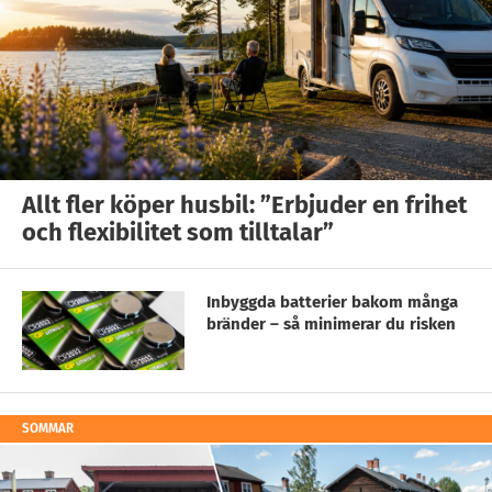
Allt fler köper husbil: ”Erbjuder en frihet
och flexibilitet som tilltalar”
Inbyggda batterier bakom många
bränder – så minimerar du risken
SOMMAR