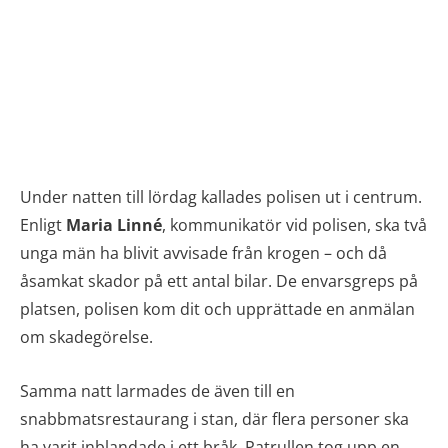
Under natten till lördag kallades polisen ut i centrum.
Enligt
Maria Linné
, kommunikatör vid polisen, ska två
unga män ha blivit avvisade från krogen – och då
åsamkat skador på ett antal bilar. De envarsgreps på
platsen, polisen kom dit och upprättade en anmälan
om skadegörelse.
Samma natt larmades de även till en
snabbmatsrestaurang i stan, där flera personer ska
ha varit inblandade i ett bråk. Patrullen tog upp en