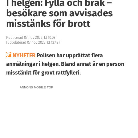
I helgen: Fylla och bråk –
besökare som avvisades
misstänks för brott
Publicerad 07 nov 2022, kl 10:03
(uppdaterad 07 nov 2022, kl 12:43)
NYHETER
Polisen har upprättat flera
anmälningar i helgen. Bland annat är en person
misstänkt för grovt rattfylleri.
ANNONS MOBILE TOP