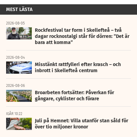
MEST LÄSTA
2026-08-05
Rockfestival tar form i Skellefteå – två
dagar rocknostalgi står för dörren: ”Det är
bara att komma”
2026-08-04
Misstänkt rattfylleri efter krasch – och
inbrott i Skellefteå centrum
2026-08-06
Broarbeten fortsätter: Påverkan för
gångare, cyklister och förare
IGÅR 10:22
Juli på Hemnet: Villa utanför stan såld för
över tio miljoner kronor