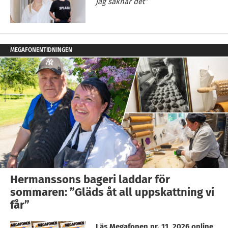
jag saknar det”
MEGAFONENTIDNINGEN
Hermanssons bageri laddar för
sommaren: ”Gläds åt all uppskattning vi
får”
Läs Megafonen nr. 11, 2026 online