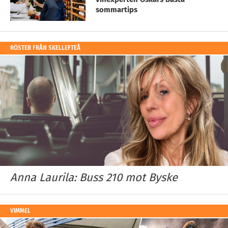
sommartips
RÖSTER FRÅN SKELLEFTEÅ
Anna Laurila: Buss 210 mot Byske
VIMMEL