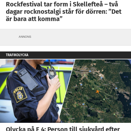
Rockfestival tar form i Skellefteå – två
dagar rocknostalgi står för dörren: ”Det
är bara att komma”
ANNONS
TRAFIKOLYCKA
Olycka på E 4: Person till sjukvård efter