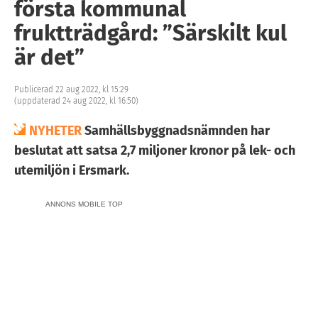
första kommunal
fruktträdgård: ”Särskilt kul
är det”
Publicerad 22 aug 2022, kl 15:29
(uppdaterad 24 aug 2022, kl 16:50)
NYHETER
Samhällsbyggnadsnämnden har
beslutat att satsa 2,7 miljoner kronor på lek- och
utemiljön i Ersmark.
ANNONS MOBILE TOP