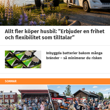
Allt fler köper husbil: ”Erbjuder en frihet
och flexibilitet som tilltalar”
Inbyggda batterier bakom många
bränder – så minimerar du risken
SOMMAR