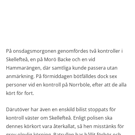
På onsdagsmorgonen genomfördes två kontroller i
Skellefteå, en på Morö Backe och en vid
Hammarängen, där samtliga kunde passera utan
anmärkning. På förmiddagen bötfälldes dock sex
personer vid en kontroll på Norrböle, efter att de alla
kört för fort.
Därutöver har även en enskild bilist stoppats för
kontroll väster om Skellefteå. Enligt polisen ska
dennes körkort vara återkallat, så hen misstänks för
grov olovlig körning. Patrullen har hållit förhör och