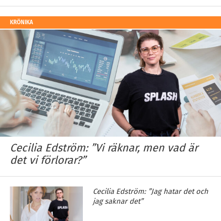
KRÖNIKA
Cecilia Edström: ”Vi räknar, men vad är
det vi förlorar?”
Cecilia Edström: ”Jag hatar det och
jag saknar det”