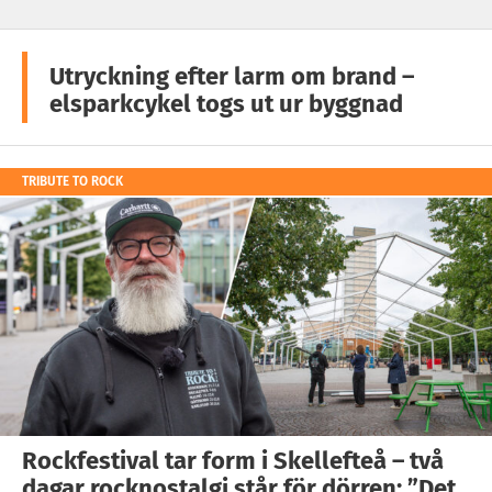
Utryckning efter larm om brand –
elsparkcykel togs ut ur byggnad
TRIBUTE TO ROCK
Rockfestival tar form i Skellefteå – två
dagar rocknostalgi står för dörren: ”Det