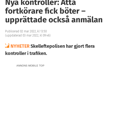
Nya kontroller: Åtta
fortkörare fick böter –
upprättade också anmälan
Publicerad 02 mar 2022, kl 13:50
(uppdaterad 03 mar 2022, kl 09:46)
NYHETER
Skelleftepolisen har gjort flera
kontroller i trafiken.
ANNONS MOBILE TOP