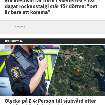
Rockfestival tar form i Skellefteå – två
dagar rocknostalgi står för dörren: ”Det
är bara att komma”
ANNONS
TRAFIKOLYCKA
Olycka på E 4: Person till sjukvård efter