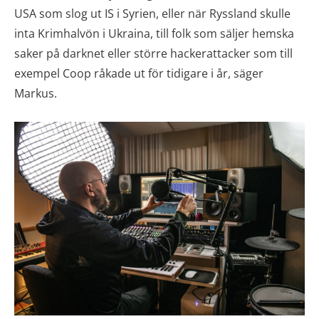
USA som slog ut IS i Syrien, eller när Ryssland skulle
inta Krimhalvön i Ukraina, till folk som säljer hemska
saker på darknet eller större hackerattacker som till
exempel Coop råkade ut för tidigare i år, säger
Markus.