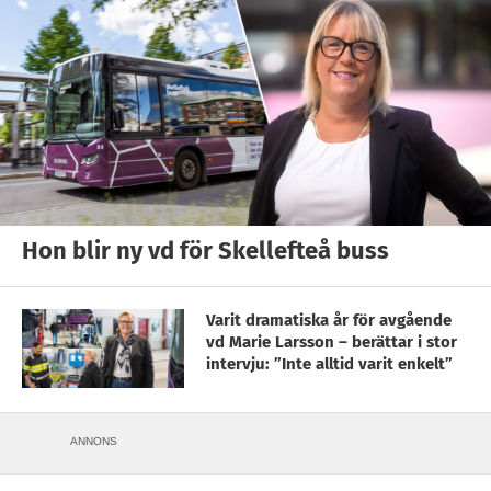
Hon blir ny vd för Skellefteå buss
Varit dramatiska år för avgående
vd Marie Larsson – berättar i stor
intervju: ”Inte alltid varit enkelt”
ANNONS