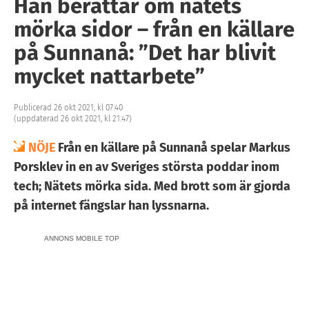
Han berättar om nätets
mörka sidor – från en källare
på Sunnanå: ”Det har blivit
mycket nattarbete”
Publicerad 26 okt 2021, kl 07:40
(uppdaterad 26 okt 2021, kl 21:47)
NÖJE
Från en källare på Sunnanå spelar Markus
Porsklev in en av Sveriges största poddar inom
tech; Nätets mörka sida. Med brott som är gjorda
på internet fängslar han lyssnarna.
ANNONS MOBILE TOP