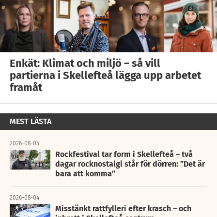
Enkät: Klimat och miljö – så vill
partierna i Skellefteå lägga upp arbetet
framåt
MEST LÄSTA
2026-08-05
Rockfestival tar form i Skellefteå – två
dagar rocknostalgi står för dörren: ”Det är
bara att komma”
2026-08-04
Misstänkt rattfylleri efter krasch – och