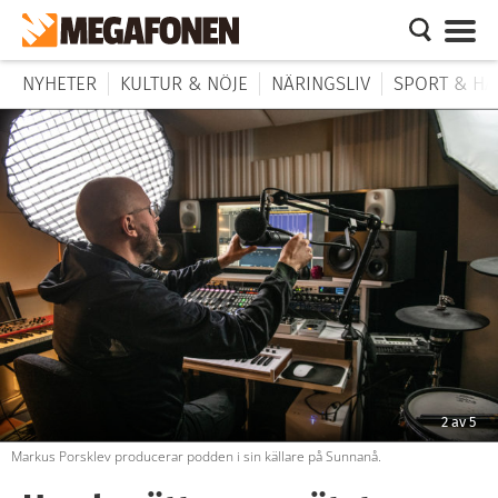
NYHETER
KULTUR & NÖJE
NÄRINGSLIV
SPORT & HÄ
2
av
5
Markus Porsklev producerar podden i sin källare på Sunnanå.