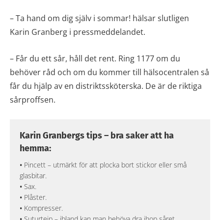
– Ta hand om dig själv i sommar! hälsar slutligen
Karin Granberg i pressmeddelandet.
– Får du ett sår, håll det rent. Ring 1177 om du
behöver råd och om du kommer till hälsocentralen så
får du hjälp av en distriktssköterska. De är de riktiga
sårproffsen.
Karin Granbergs tips – bra saker att ha
hemma:
•
Pincett – utmärkt för att plocka bort stickor eller små
glasbitar.
•
Sax.
•
Plåster.
•
Kompresser.
•
Suturtejp – ibland kan man behöva dra ihop såret.