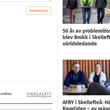
50 år av problemlös
blev Brokk i Skellef
världsledande
AFRY i Skellefteå: H
framtiden – av män