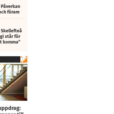
: Påverkan
och förare
 Skellefteå
i står för
att komma”
uppdrag: