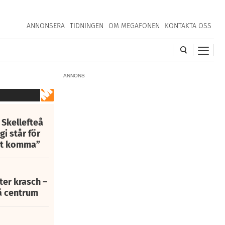
ANNONSERA
TIDNINGEN
OM MEGAFONEN
KONTAKTA OSS
ANNONS
 Skellefteå
i står för
att komma”
fter krasch –
eå centrum