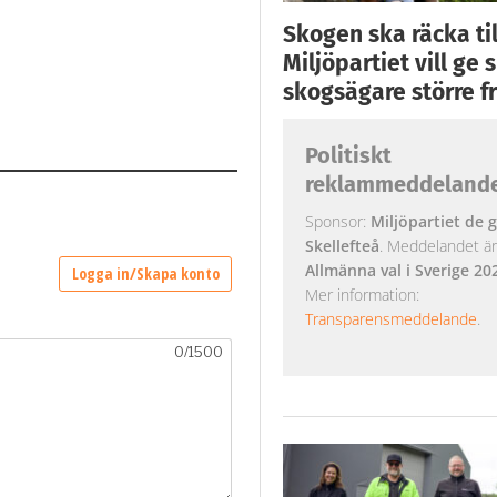
Skogen ska räcka till
Miljöpartiet vill ge
skogsägare större fr
Politiskt
reklammeddeland
Sponsor:
Miljöpartiet de g
Skellefteå
. Meddelandet är k
Allmänna val i Sverige 20
Mer information:
Transparensmeddelande
.