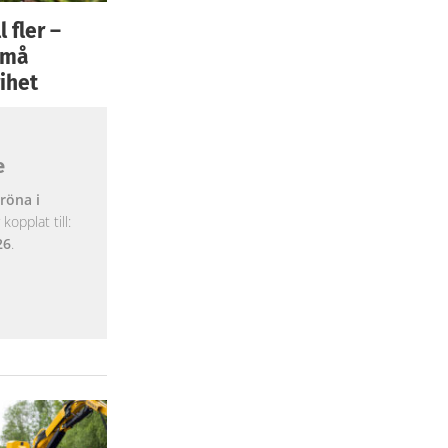
 fler –
 små
ihet
e
röna i
opplat till:
26
.