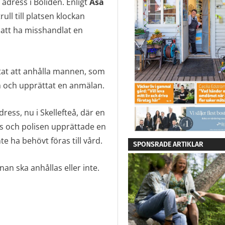
 adress i Boliden. Enligt
Åsa
ll till platsen klockan
 att ha misshandlat en
tat att anhålla mannen, som
m och upprättat en anmälan.
ress, nu i Skellefteå, där en
ps och polisen upprättade en
ha behövt föras till vård.
SPONSRADE ARTIKLAR
nan ska anhållas eller inte.