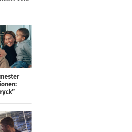
emester
ionen:
ryck”