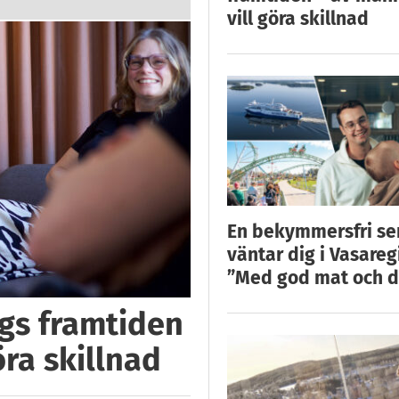
vill göra skillnad
En bekymmersfri s
väntar dig i Vasareg
”Med god mat och d
ggs framtiden
öra skillnad