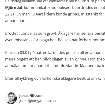
På tisdagskvällen ska ett våldsamt bråk ha utbrutit på en
Mjörndal
, kommunikatör vid polisen, beordrades en patru
22.21. En man i 30-årsåldern kunde gripas, misstänkt för
annan man.
Brottet rubriceras som grovt. Åklagare har senare beslu
även misstänks för olaga hot. Polisen har förhört hono
Klockan 03.01 på natten larmades polisen till en annan ad
man uppgett att han blivit slagen av en kvinna. Hon gre
anmälan om misshandel samt ofredande. Mannen ska inte 
Efter tillnyktring och förhör ska åklagare besluta om kvin
Jonas Nilsson
jonas@megafonen.nu