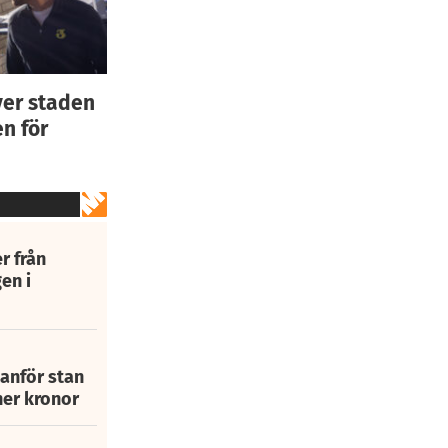
ver staden
n för
r från
en i
tanför stan
ner kronor