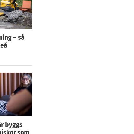
ning – så
teå
är byggs
niskor som