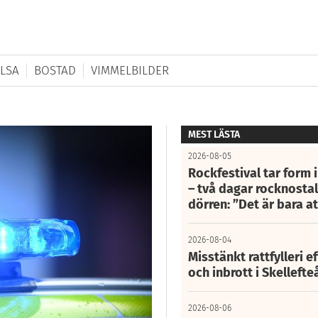
LSA
BOSTAD
VIMMELBILDER
MEST LÄSTA
2026-08-05
Rockfestival tar form i
– två dagar rocknostalg
dörren: ”Det är bara 
2026-08-04
Misstänkt rattfylleri e
och inbrott i Skelleft
2026-08-06