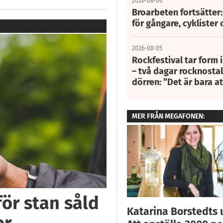
2026-08-06
Broarbeten fortsätter
för gångare, cyklister 
2026-08-05
Rockfestival tar form i
– två dagar rocknostalg
dörren: ”Det är bara 
MER FRÅN MEGAFONEN:
för stan såld
Katarina Borstedts 