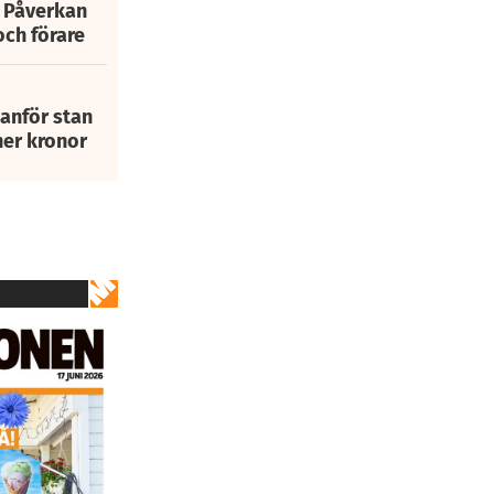
: Påverkan
och förare
tanför stan
ner kronor