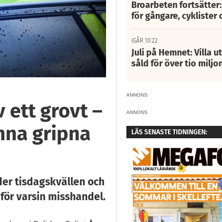
Broarbeten fortsätter
för gångare, cyklister 
IGÅR 10:22
Juli på Hemnet: Villa u
såld för över tio miljo
ANNONS
 ett grovt –
ANNONS
nna gripna
LÄS SENASTE TIDNINGEN:
er tisdagskvällen och
 för varsin misshandel.