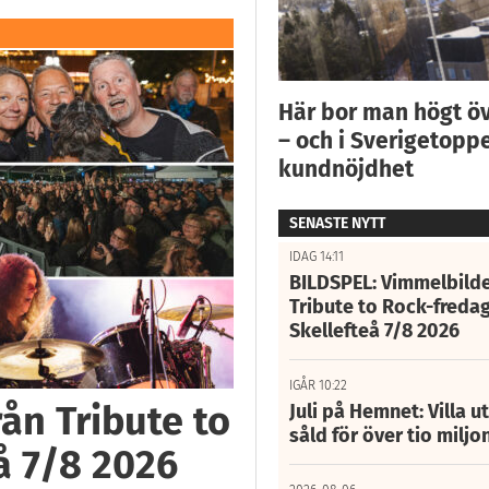
Här bor man högt ö
– och i Sverigetoppe
kundnöjdhet
SENASTE NYTT
IDAG 14:11
BILDSPEL: Vimmelbilde
Tribute to Rock-fredag
Skellefteå 7/8 2026
IGÅR 10:22
ån Tribute to
Juli på Hemnet: Villa u
såld för över tio miljo
å 7/8 2026