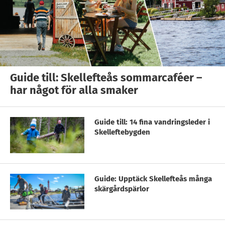
Guide till: Skellefteås sommarcaféer –
har något för alla smaker
Guide till: 14 fina vandringsleder i
Skelleftebygden
Guide: Upptäck Skellefteås många
skärgårdspärlor