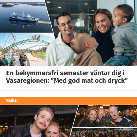
En bekymmersfri semester väntar dig i
Vasaregionen: ”Med god mat och dryck”
VIMMEL