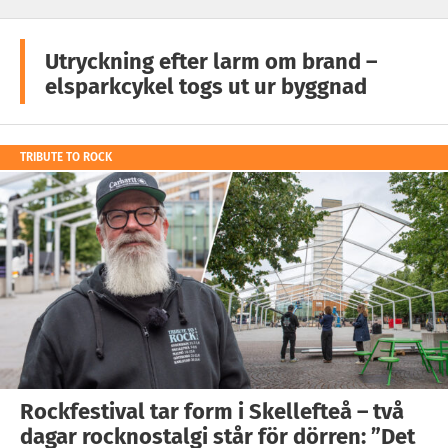
Utryckning efter larm om brand –
elsparkcykel togs ut ur byggnad
TRIBUTE TO ROCK
Rockfestival tar form i Skellefteå – två
dagar rocknostalgi står för dörren: ”Det