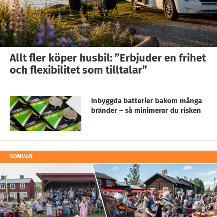
Allt fler köper husbil: ”Erbjuder en frihet
och flexibilitet som tilltalar”
Inbyggda batterier bakom många
bränder – så minimerar du risken
SOMMAR