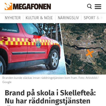
NYHETER
KULTUR & NÖJE
NÄRINGSLIV
SPORT & HÄ
Branden kunde släckas innan räddningstjänsten kom fram. Foto: Arkivbild /
Google
Brand på skola i Skellefteå:
Nu har räddningstjänsten