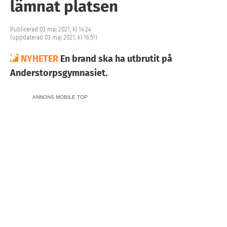
lämnat platsen
Publicerad 03 maj 2021, kl 14:24
(uppdaterad 03 maj 2021, kl 16:51)
NYHETER
En brand ska ha utbrutit på
Anderstorpsgymnasiet.
ANNONS MOBILE TOP