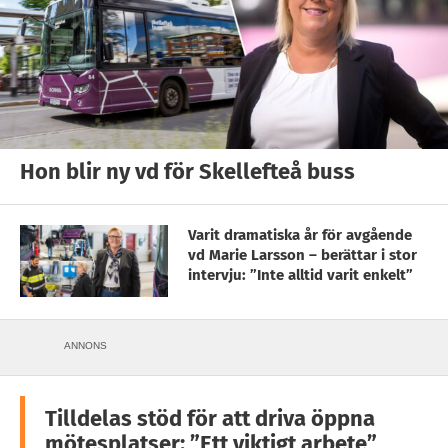
Hon blir ny vd för Skellefteå buss
Varit dramatiska år för avgående
vd Marie Larsson – berättar i stor
intervju: ”Inte alltid varit enkelt”
ANNONS
Tilldelas stöd för att driva öppna
mötesplatser: ”Ett viktigt arbete”