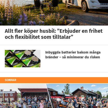
Allt fler köper husbil: ”Erbjuder en frihet
och flexibilitet som tilltalar”
Inbyggda batterier bakom många
bränder – så minimerar du risken
SOMMAR