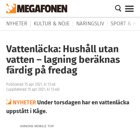
NYHETER
KULTUR & NÖJE
NÄRINGSLIV
SPORT & HÄ
Vattenläcka: Hushåll utan
vatten – lagning beräknas
färdig på fredag
Publicerad 15 apr 2021, kl 13:48
(uppdaterad 15 apr 2021, kl 13:48)
NYHETER
Under torsdagen har en vattenläcka
uppstått i Kåge.
ANNONS MOBILE TOP