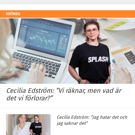
KRÖNIKA
Cecilia Edström: ”Vi räknar, men vad är
det vi förlorar?”
Cecilia Edström: ”Jag hatar det och
jag saknar det”