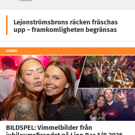
ANNONS
Lejonströmsbrons räcken fräschas
upp – framkomligheten begränsas
VIMMEL
BILDSPEL: Vimmelbilder från