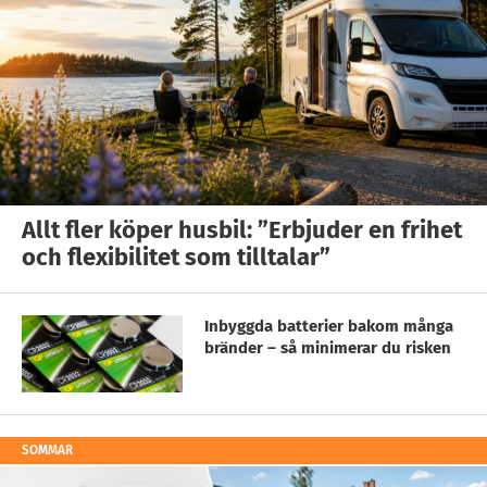
Allt fler köper husbil: ”Erbjuder en frihet
och flexibilitet som tilltalar”
Inbyggda batterier bakom många
bränder – så minimerar du risken
SOMMAR