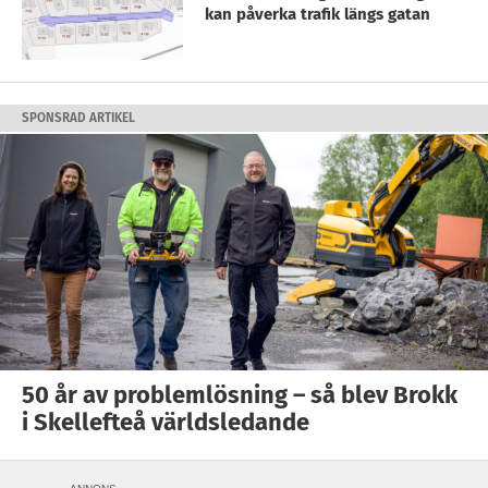
kan påverka trafik längs gatan
SPONSRAD ARTIKEL
50 år av problemlösning – så blev Brokk
i Skellefteå världsledande