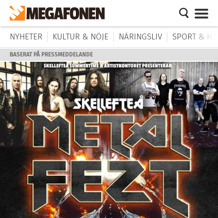
NYHETER
KULTUR & NÖJE
NÄRINGSLIV
SPORT & HÄ
BASERAT PÅ PRESSMEDDELANDE