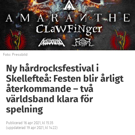
Foto: Pressbild
Ny hårdrocksfestival i
Skellefteå: Festen blir årligt
återkommande – två
världsband klara för
spelning
Publicerad 16 apr 2021, kl 15:35
(uppdaterad 19 apr 2021, kl 14:22)