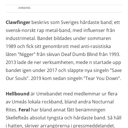
ANNONS
Clawfinger
beskrivs som Sveriges hårdaste band; ett
svensk-norskt rap metal-band, med influenser från
industrimetal. Bandet bildades under sommaren
1989 och fick sitt genombrott med anti-rasistiska
låten ”Nigger” från skivan Deaf Dumb Blind från 1993.
2013 lade de ner verksamheten, mede n startade upp
bandet igen under 2017 och släppte nya singeln ”Save
Our Souls”. 2019 kom sedan singeln ”Tear You Down”.
Hellbound
är Umebandet med medlemmar ur flera
av Umeås lokala rockband, bland andra Nocturnal
Rites.
Feral
har bland annat fått benämningen
Skellefteås absolut tyngsta och hårdaste band. Så håll
i hatten, skriver arrangörerna i pressmeddelandet.