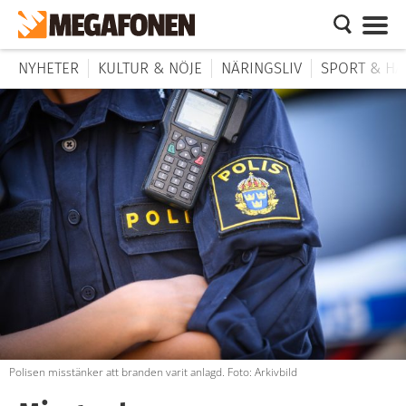
NYHETER
KULTUR & NÖJE
NÄRINGSLIV
SPORT & HÄ
Polisen misstänker att branden varit anlagd. Foto: Arkivbild