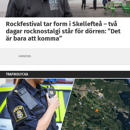
Rockfestival tar form i Skellefteå – två
dagar rocknostalgi står för dörren: ”Det
är bara att komma”
ANNONS
TRAFIKOLYCKA