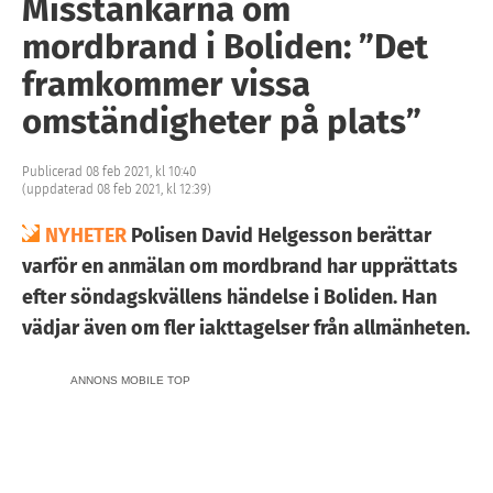
Misstankarna om
mordbrand i Boliden: ”Det
framkommer vissa
omständigheter på plats”
Publicerad 08 feb 2021, kl 10:40
(uppdaterad 08 feb 2021, kl 12:39)
NYHETER
Polisen David Helgesson berättar
varför en anmälan om mordbrand har upprättats
efter söndagskvällens händelse i Boliden. Han
vädjar även om fler iakttagelser från allmänheten.
ANNONS MOBILE TOP