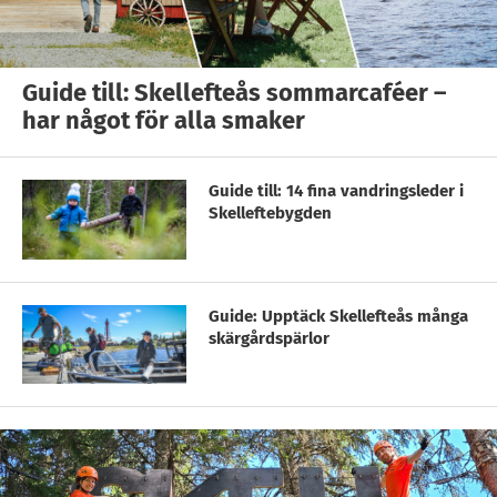
Guide till: Skellefteås sommarcaféer –
har något för alla smaker
Guide till: 14 fina vandringsleder i
Skelleftebygden
Guide: Upptäck Skellefteås många
skärgårdspärlor