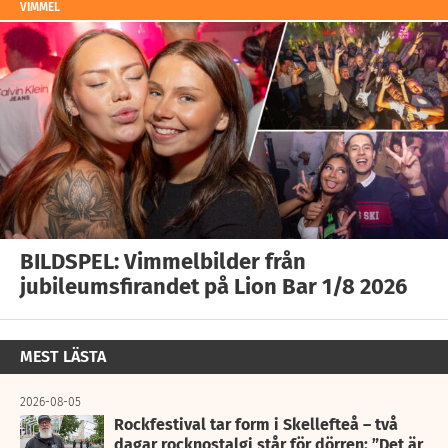
VIMMEL
BILDSPEL: Vimmelbilder från
jubileumsfirandet på Lion Bar 1/8 2026
MEST LÄSTA
2026-08-05
Rockfestival tar form i Skellefteå – två
dagar rocknostalgi står för dörren: ”Det är