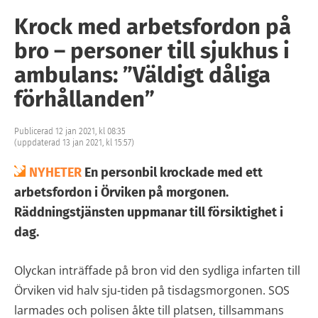
Krock med arbetsfordon på
bro – personer till sjukhus i
ambulans: ”Väldigt dåliga
förhållanden”
Publicerad 12 jan 2021, kl 08:35
(uppdaterad 13 jan 2021, kl 15:57)
NYHETER
En personbil krockade med ett
arbetsfordon i Örviken på morgonen.
Räddningstjänsten uppmanar till försiktighet i
dag.
Olyckan inträffade på bron vid den sydliga infarten till
Örviken vid halv sju-tiden på tisdagsmorgonen. SOS
larmades och polisen åkte till platsen, tillsammans