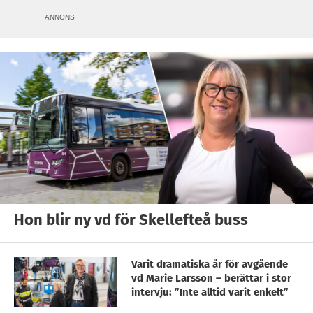
ANNONS
Hon blir ny vd för Skellefteå buss
Varit dramatiska år för avgående
vd Marie Larsson – berättar i stor
intervju: ”Inte alltid varit enkelt”