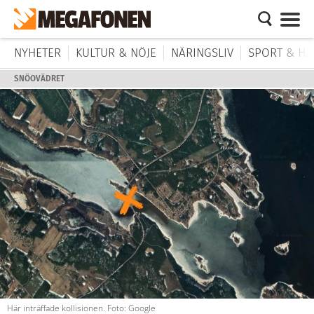
NYHETER
KULTUR & NÖJE
NÄRINGSLIV
SPORT & HÄ
SNÖOVÄDRET
Här inträffade kollisionen. Foto: Google