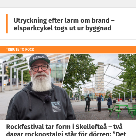
Utryckning efter larm om brand –
elsparkcykel togs ut ur byggnad
TRIBUTE TO ROCK
Rockfestival tar form i Skellefteå – två
dagar rocknostalgi står för dörren: ”Det