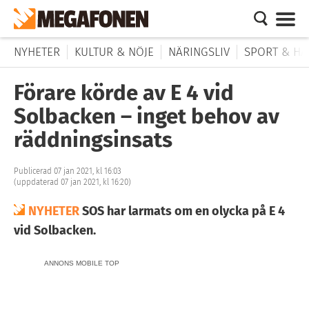
NYHETER
KULTUR & NÖJE
NÄRINGSLIV
SPORT & HÄ
Förare körde av E 4 vid
Solbacken – inget behov av
räddningsinsats
Publicerad 07 jan 2021, kl 16:03
(uppdaterad 07 jan 2021, kl 16:20)
NYHETER
SOS har larmats om en olycka på E 4
vid Solbacken.
ANNONS MOBILE TOP