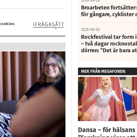
2026-08-06
Broarbeten fortsätter
för gångare, cyklister 
2026-08-05
Rockfestival tar form i
– två dagar rocknostalg
dörren: ”Det är bara 
MER FRÅN MEGAFONEN:
Dansa – för hälsans 