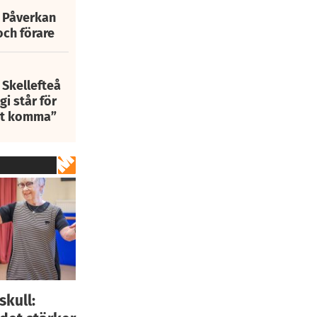
: Påverkan
och förare
 Skellefteå
i står för
att komma”
skull: