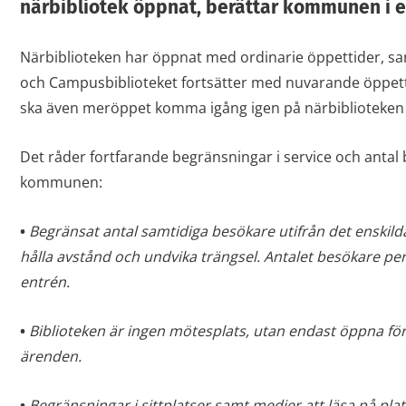
närbibliotek öppnat, berättar kommunen i 
Närbiblioteken har öppnat med ordinarie öppettider, sa
och Campusbiblioteket fortsätter med nuvarande öppettid
ska även meröppet komma igång igen på närbiblioteken
Det råder fortfarande begränsningar i service och antal 
kommunen:
•
Begränsat antal samtidiga besökare utifrån det enskilda
hålla avstånd och undvika trängsel. Antalet besökare per 
entrén.
•
Biblioteken är ingen mötesplats, utan endast öppna f
ärenden.
•
Begränsningar i sittplatser samt medier att läsa på plat