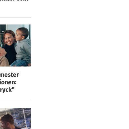
emester
ionen:
ryck”