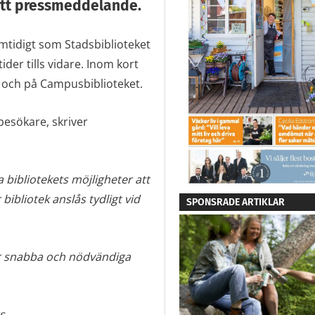
ett pressmeddelande.
mtidigt som Stadsbiblioteket
er tills vidare. Inom kort
 och på Campusbiblioteket.
besökare, skriver
 bibliotekets möjligheter att
bibliotek anslås tydligt vid
SPONSRADE ARTIKLAR
ör snabba och nödvändiga
s.