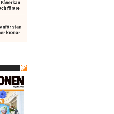
: Påverkan
och förare
tanför stan
ner kronor