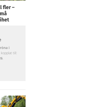
 fler –
 små
ihet
e
röna i
opplat till:
26
.