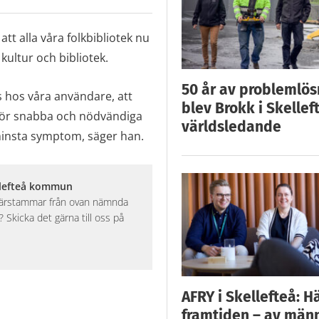
tt alla våra folkbibliotek nu
 kultur och bibliotek.
50 år av problemlös
ns hos våra användare, att
blev Brokk i Skellef
för snabba och nödvändiga
världsledande
minsta symptom, säger han.
llefteå kommun
 härstammar från ovan nämnda
Skicka det gärna till oss på
AFRY i Skellefteå: H
framtiden – av män