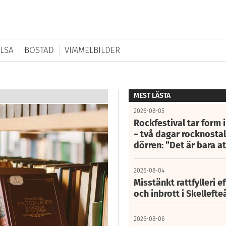
LSA
BOSTAD
VIMMELBILDER
MEST LÄSTA
2026-08-05
Rockfestival tar form i
– två dagar rocknostalg
dörren: ”Det är bara 
2026-08-04
Misstänkt rattfylleri e
och inbrott i Skelleft
2026-08-06