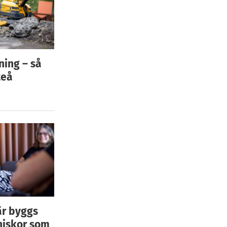
ning – så
teå
är byggs
niskor som