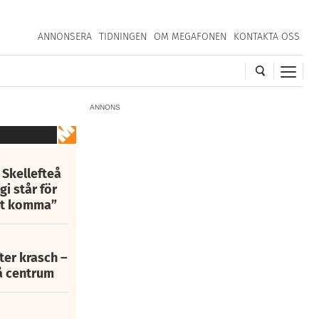
ANNONSERA
TIDNINGEN
OM MEGAFONEN
KONTAKTA OSS
ANNONS
 Skellefteå
i står för
att komma”
fter krasch –
eå centrum