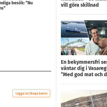
ndiga besök: ”Nu
vill göra skillnad
ns”
En bekymmersfri s
väntar dig i Vasareg
”Med god mat och d