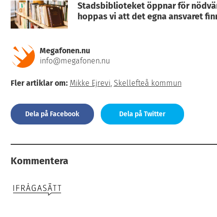
Stadsbiblioteket öppnar för nödvä
hoppas vi att det egna ansvaret fin
Megafonen.nu
info@megafonen.nu
Fler artiklar om:
Mikke Ejrevi
,
Skellefteå kommun
Dela på Facebook
Dela på Twitter
Kommentera