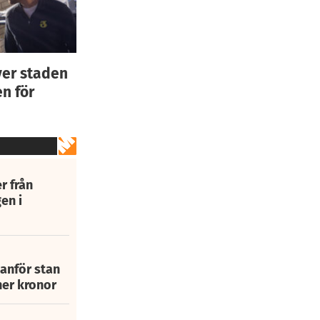
ver staden
n för
r från
en i
tanför stan
ner kronor