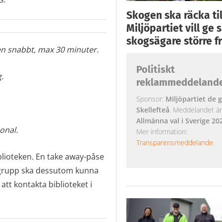
Skogen ska räcka till
Miljöpartiet vill ge
skogsägare större fr
en snabbt, max 30 minuter.
Politiskt
.
reklammeddeland
Sponsor:
Miljöpartiet de g
Skellefteå
. Meddelandet är k
Allmänna val i Sverige 20
onal.
Mer information:
Transparensmeddelande
.
iblioteken. En take away-påse
skgrupp ska dessutom kunna
tt kontakta biblioteket i