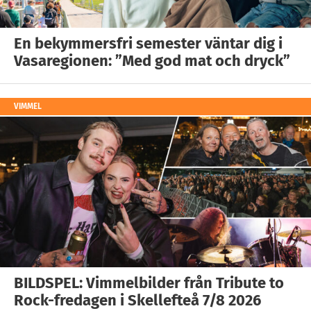
En bekymmersfri semester väntar dig i
Vasaregionen: ”Med god mat och dryck”
VIMMEL
BILDSPEL: Vimmelbilder från Tribute to
Rock-fredagen i Skellefteå 7/8 2026