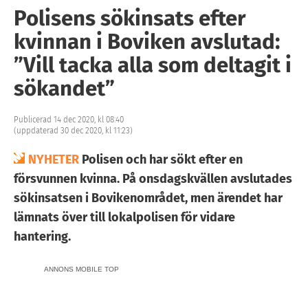
Polisens sökinsats efter
kvinnan i Boviken avslutad:
”Vill tacka alla som deltagit i
sökandet”
Publicerad 14 dec 2020, kl 08:40
(uppdaterad 30 dec 2020, kl 11:23)
NYHETER
Polisen och har sökt efter en
försvunnen kvinna. På onsdagskvällen avslutades
sökinsatsen i Bovikenområdet, men ärendet har
lämnats över till lokalpolisen för vidare
hantering.
ANNONS MOBILE TOP