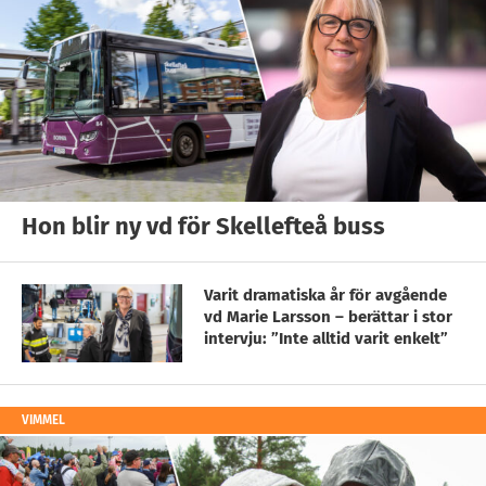
Hon blir ny vd för Skellefteå buss
Varit dramatiska år för avgående
vd Marie Larsson – berättar i stor
intervju: ”Inte alltid varit enkelt”
VIMMEL