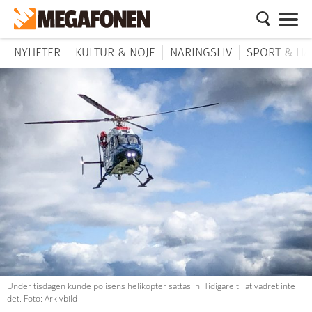
NYHETER
KULTUR & NÖJE
NÄRINGSLIV
SPORT & HÄ
Under tisdagen kunde polisens helikopter sättas in. Tidigare tillät vädret inte
det. Foto: Arkivbild