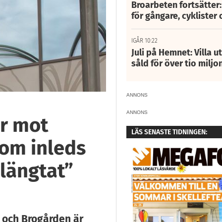
Broarbeten fortsätter
för gångare, cyklister 
IGÅR 10:22
Juli på Hemnet: Villa u
såld för över tio miljo
ANNONS
ANNONS
er mot
LÄS SENASTE TIDNINGEN:
som inleds
rlängtat”
och Brogården är