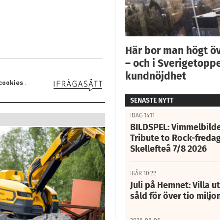
Här bor man högt ö
– och i Sverigetoppe
kundnöjdhet
SENASTE NYTT
IDAG 14:11
BILDSPEL: Vimmelbilde
Tribute to Rock-fredag
Skellefteå 7/8 2026
IGÅR 10:22
Juli på Hemnet: Villa u
såld för över tio miljo