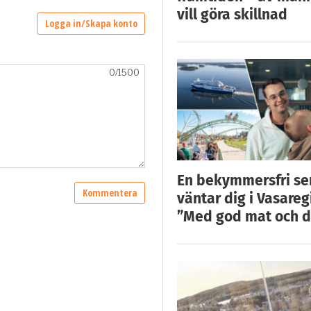
vill göra skillnad
En bekymmersfri s
väntar dig i Vasareg
”Med god mat och d