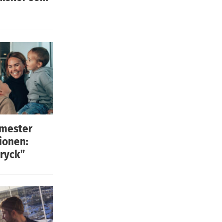
emester
ionen:
ryck”