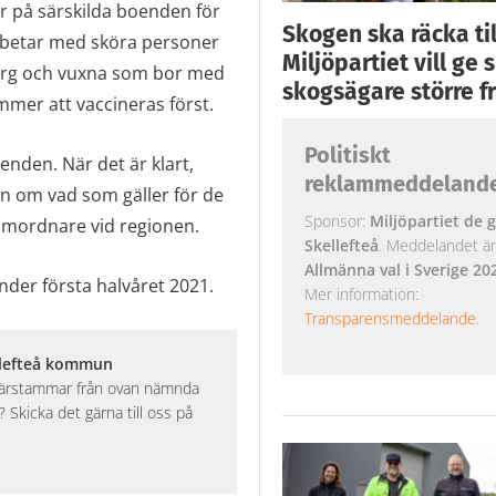
r på särskilda boenden för
Skogen ska räcka till
rbetar med sköra personer
Miljöpartiet vill ge
org och vuxna som bor med
skogsägare större fr
mer att vaccineras först.
Politiskt
enden. När det är klart,
reklammeddeland
on om vad som gäller för de
Sponsor:
Miljöpartiet de g
amordnare vid regionen.
Skellefteå
. Meddelandet är k
Allmänna val i Sverige 20
under första halvåret 2021.
Mer information:
Transparensmeddelande
.
llefteå kommun
 härstammar från ovan nämnda
Skicka det gärna till oss på