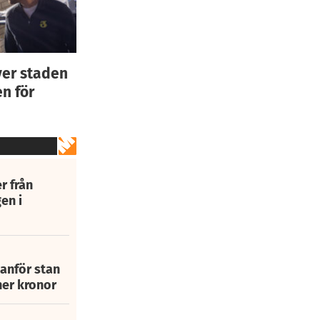
ver staden
n för
r från
en i
tanför stan
ner kronor