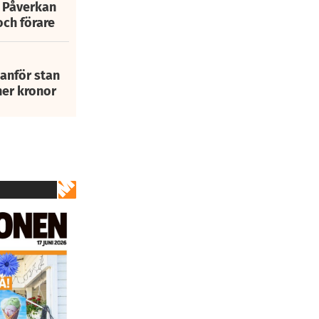
: Påverkan
och förare
tanför stan
ner kronor