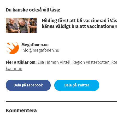
Du kanske också vill läsa:
Hilding först att bli vaccinerad i V
känns väldigt bra att vaccinationer
Megafonen.nu
info@megafonen.nu
Fler artiklar om:
Ejja Häman Aktell
,
Region Västerbotten
,
Ro
kommun
Dela på Facebook
Dela på Twitter
Kommentera