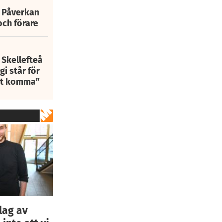
: Påverkan
och förare
 Skellefteå
i står för
att komma”
lag av