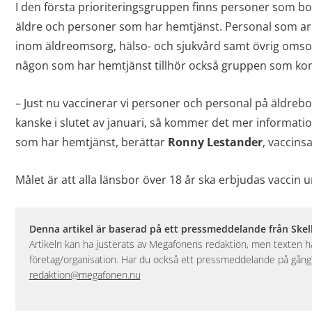
I den första prioriteringsgruppen finns personer som bo
äldre och personer som har hemtjänst. Personal som a
inom äldreomsorg, hälso- och sjukvård samt övrig oms
någon som har hemtjänst tillhör också gruppen som kom
– Just nu vaccinerar vi personer och personal på äldrebo
kanske i slutet av januari, så kommer det mer informati
som har hemtjänst, berättar
Ronny Lestander
, vaccins
Målet är att alla länsbor över 18 år ska erbjudas vaccin 
Denna artikel är baserad på ett pressmeddelande från Ske
Artikeln kan ha justerats av Megafonens redaktion, men texten
företag/organisation. Har du också ett pressmeddelande på gång? 
redaktion@megafonen.nu