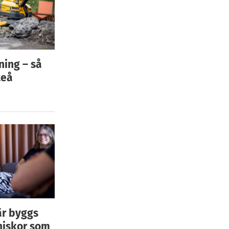
ning – så
teå
är byggs
niskor som