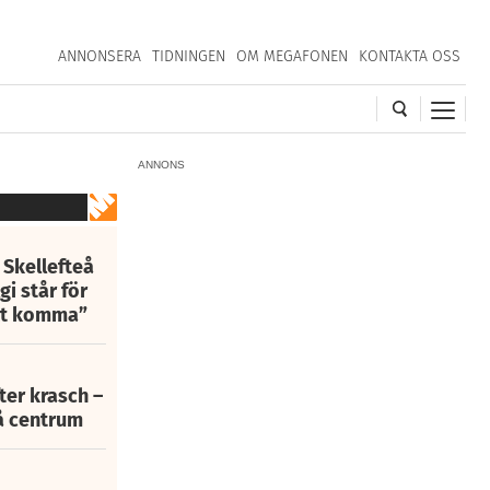
ANNONSERA
TIDNINGEN
OM MEGAFONEN
KONTAKTA OSS
ANNONS
 Skellefteå
i står för
att komma”
fter krasch –
eå centrum