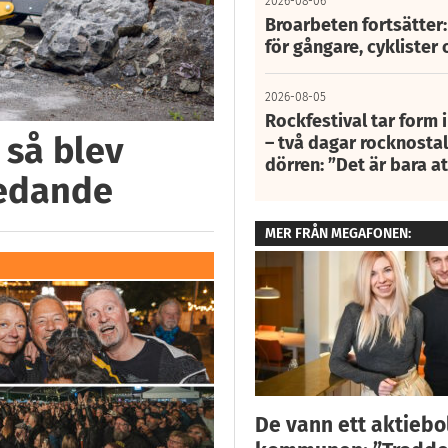
2026-08-06
Broarbeten fortsätter
för gångare, cyklister 
2026-08-05
Rockfestival tar form i
 så blev
– två dagar rocknostalg
dörren: ”Det är bara 
ledande
MER FRÅN MEGAFONEN:
De vann ett aktiebo