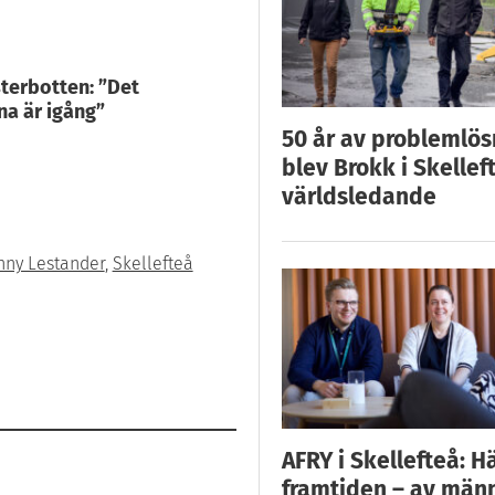
ästerbotten: ”Det
na är igång”
50 år av problemlös
blev Brokk i Skellef
världsledande
nny Lestander
,
Skellefteå
AFRY i Skellefteå: H
framtiden – av män