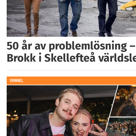
50 år av problemlösning –
Brokk i Skellefteå världs
VIMMEL