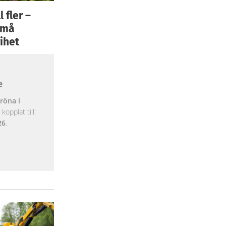
 fler –
 små
ihet
e
röna i
opplat till:
26
.