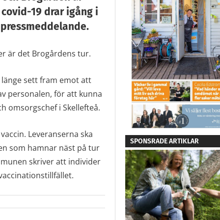
covid-19 drar igång i
t pressmeddelande.
er är det Brogårdens tur.
r länge sett fram emot att
av personalen, för att kunna
ch omsorgschef i Skellefteå.
r vaccin. Leveranserna ska
SPONSRADE ARTIKLAR
nden som hamnar näst på tur
unen skriver att individer
cinationstillfället.