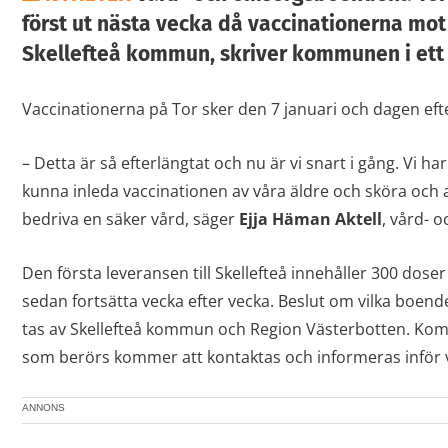
först ut nästa vecka då vaccinationerna mot 
Skellefteå kommun, skriver kommunen i et
Vaccinationerna på Tor sker den 7 januari och dagen eft
– Detta är så efterlängtat och nu är vi snart i gång. Vi ha
kunna inleda vaccinationen av våra äldre och sköra och 
bedriva en säker vård, säger
Ejja Häman Aktell
, vård- o
Den första leveransen till Skellefteå innehåller 300 dose
sedan fortsätta vecka efter vecka. Beslut om vilka boe
tas av Skellefteå kommun och Region Västerbotten. Komm
som berörs kommer att kontaktas och informeras inför vac
ANNONS