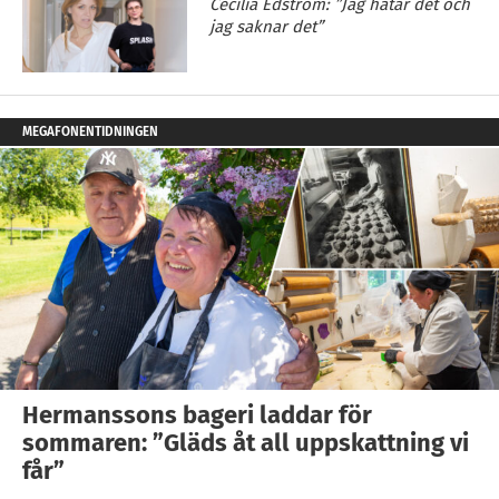
Cecilia Edström: ”Jag hatar det och
jag saknar det”
MEGAFONENTIDNINGEN
Hermanssons bageri laddar för
sommaren: ”Gläds åt all uppskattning vi
får”