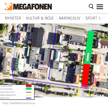
NYHETER
KULTUR & NÖJE
NÄRINGSLIV
SPORT & HÄ
Foto: Skellefteå kommun