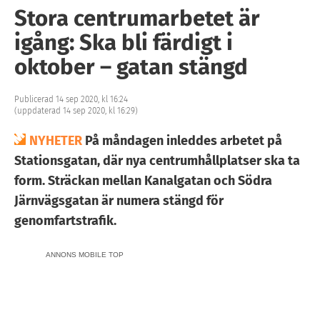
Stora centrumarbetet är
igång: Ska bli färdigt i
oktober – gatan stängd
Publicerad 14 sep 2020, kl 16:24
(uppdaterad 14 sep 2020, kl 16:29)
NYHETER
På måndagen inleddes arbetet på
Stationsgatan, där nya centrumhållplatser ska ta
form. Sträckan mellan Kanalgatan och Södra
Järnvägsgatan är numera stängd för
genomfartstrafik.
ANNONS MOBILE TOP