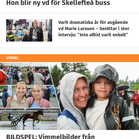
Hon blir ny vd för Skellefteå buss
Varit dramatiska år för avgående
vd Marie Larsson – berättar i stor
intervju: ”Inte alltid varit enkelt”
VIMMEL
BILDSPEL: Vimmelbilder från