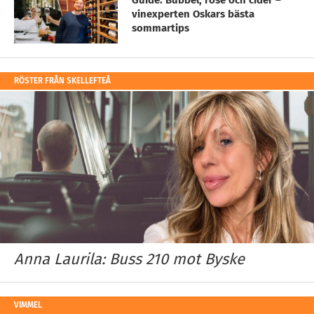
Guide: Bubbel, rosé och cider –
vinexperten Oskars bästa
sommartips
RÖSTER FRÅN SKELLEFTEÅ
Anna Laurila: Buss 210 mot Byske
VIMMEL