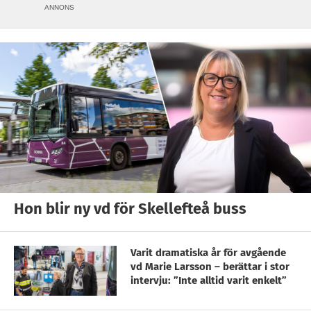
ANNONS
Hon blir ny vd för Skellefteå buss
Varit dramatiska år för avgående
vd Marie Larsson – berättar i stor
intervju: ”Inte alltid varit enkelt”