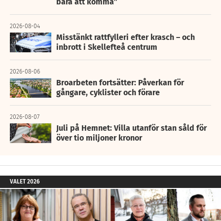
bara att komma”
2026-08-04
Misstänkt rattfylleri efter krasch – och
inbrott i Skellefteå centrum
2026-08-06
Broarbeten fortsätter: Påverkan för
gångare, cyklister och förare
2026-08-07
Juli på Hemnet: Villa utanför stan såld för
över tio miljoner kronor
VALET 2026