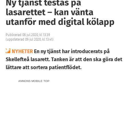
Ny tjänst testas på
lasarettet – kan vänta
utanför med digital kölapp
Publicerad 08 jul 2020, kl 13:39
(uppdaterad 09 jul 2020, kl 13:41)
NYHETER
En ny tjänst har introducerats på
Skellefteå lasarett. Tanken är att den ska göra det
lättare att sortera patientflödet.
ANNONS MOBILE TOP