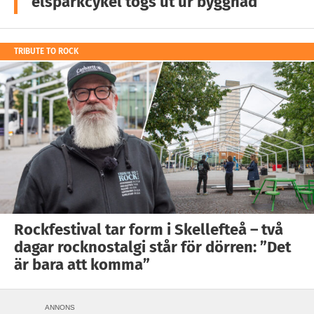
elsparkcykel togs ut ur byggnad
TRIBUTE TO ROCK
Rockfestival tar form i Skellefteå – två
dagar rocknostalgi står för dörren: ”Det
är bara att komma”
ANNONS