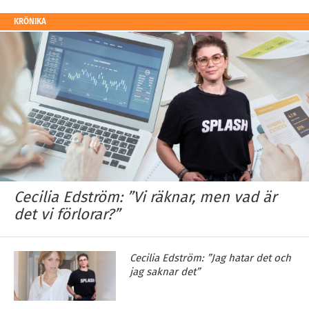
KRÖNIKA
Cecilia Edström: ”Vi räknar, men vad är
det vi förlorar?”
Cecilia Edström: ”Jag hatar det och
jag saknar det”