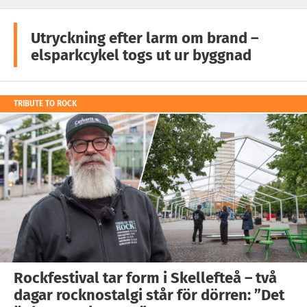
Utryckning efter larm om brand –
elsparkcykel togs ut ur byggnad
TRIBUTE TO ROCK
Rockfestival tar form i Skellefteå – två
dagar rocknostalgi står för dörren: ”Det