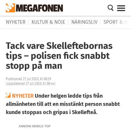
NYHETER
KULTUR & NÖJE
NÄRINGSLIV
SPORT & HÄ
Tack vare Skelleftebornas
tips – polisen fick snabbt
stopp på man
Publicerad 27 jul 2020, kl 08:29
(uppdaterad 27 jul 2020, kl 08:44)
NYHETER
Under helgen ledde tips från
allmänheten till att en misstänkt person snabbt
kunde stoppas och gripas i Skellefteå.
ANNONS MOBILE TOP