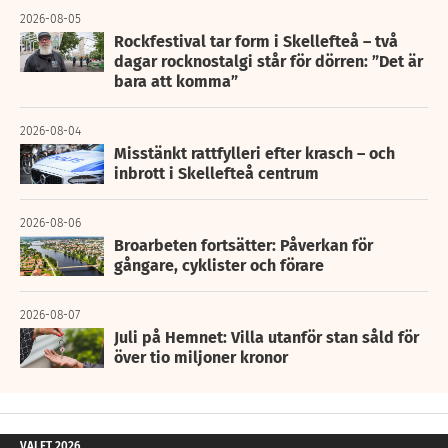
2026-08-05
Rockfestival tar form i Skellefteå – två
dagar rocknostalgi står för dörren: ”Det är
bara att komma”
2026-08-04
Misstänkt rattfylleri efter krasch – och
inbrott i Skellefteå centrum
2026-08-06
Broarbeten fortsätter: Påverkan för
gångare, cyklister och förare
2026-08-07
Juli på Hemnet: Villa utanför stan såld för
över tio miljoner kronor
VALET 2026