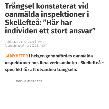
Trängsel konstaterat vid
oanmälda inspektioner i
Skellefteå: ”Här har
individen ett stort ansvar”
Publicerad 26 maj 2020, kl 19:44
(uppdaterad 27 maj 2020, kl 10:54)
NYHETER
I helgen genomfördes oanmälda
inspektioner hos flera verksamheter i Skellefteå –
specifikt för att utvärdera trängseln.
ANNONS MOBILE TOP