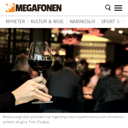
NYHETER
KULTUR & NÖJE
NÄRINGSLIV
SPORT & HÄ
Restaurangmiljön på bilden har ingenting med inspektionerna som omnämns i
artikeln att göra. Foto: Pixabay