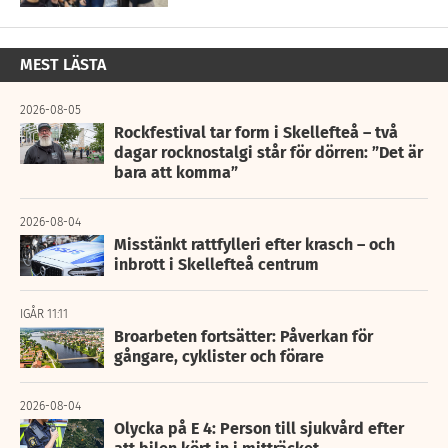
MEST LÄSTA
2026-08-05
Rockfestival tar form i Skellefteå – två
dagar rocknostalgi står för dörren: ”Det är
bara att komma”
2026-08-04
Misstänkt rattfylleri efter krasch – och
inbrott i Skellefteå centrum
IGÅR 11:11
Broarbeten fortsätter: Påverkan för
gångare, cyklister och förare
2026-08-04
Olycka på E 4: Person till sjukvård efter