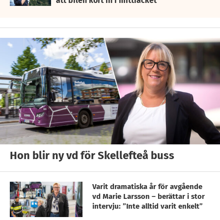
att bilen kört in i mitträcket
Hon blir ny vd för Skellefteå buss
Varit dramatiska år för avgående
vd Marie Larsson – berättar i stor
intervju: ”Inte alltid varit enkelt”