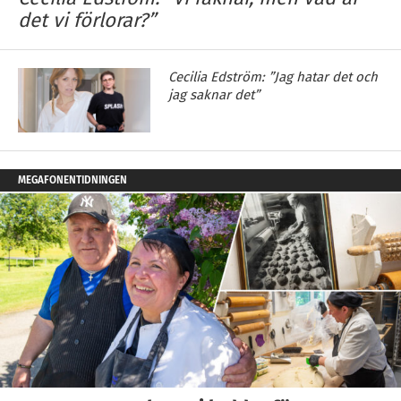
det vi förlorar?”
Cecilia Edström: ”Jag hatar det och
jag saknar det”
MEGAFONENTIDNINGEN