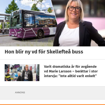
Hon blir ny vd för Skellefteå buss
Varit dramatiska år för avgående
vd Marie Larsson – berättar i stor
intervju: ”Inte alltid varit enkelt”
ANNONS