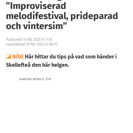
”Improviserad
melodifestival, prideparad
och vintersim”
Publicerad 14 feb 2020, kl 11:16
(uppdaterad 29 feb 2020, kl 08:47)
NÖJE
Här hittar du tips på vad som händer i
Skellefteå den här helgen.
ANNONS MOBILE TOP