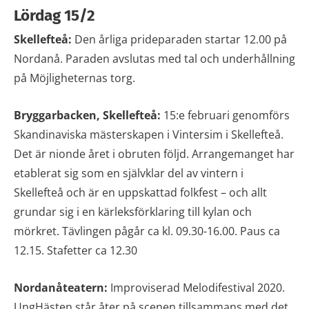
Lördag 15/2
Skellefteå:
Den årliga prideparaden startar 12.00 på
Nordanå. Paraden avslutas med tal och underhållning
på Möjligheternas torg.
Bryggarbacken, Skellefteå:
15:e februari genomförs
Skandinaviska mästerskapen i Vintersim i Skellefteå.
Det är nionde året i obruten följd. Arrangemanget har
etablerat sig som en självklar del av vintern i
Skellefteå och är en uppskattad folkfest – och allt
grundar sig i en kärleksförklaring till kylan och
mörkret. Tävlingen pågår ca kl. 09.30-16.00. Paus ca
12.15. Stafetter ca 12.30
Nordanåteatern:
Improviserad Melodifestival 2020.
UngHästen står åter på scenen tillsammans med det