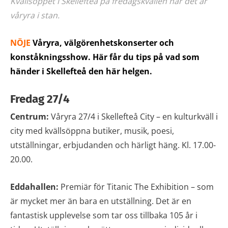
Kvällsöppet i Skellefteå på fredagskvällen när det är
våryra i stan.
NÖJE
Våryra, välgörenhetskonserter och
konståkningsshow. Här får du tips på vad som
händer i Skellefteå den här helgen.
Fredag 27/4
Centrum:
Våryra 27/4 i Skellefteå City – en kulturkväll i
city med kvällsöppna butiker, musik, poesi,
utställningar, erbjudanden och härligt häng. Kl. 17.00-
20.00.
Eddahallen:
Premiär för Titanic The Exhibition – som
är mycket mer än bara en utställning. Det är en
fantastisk upplevelse som tar oss tillbaka 105 år i