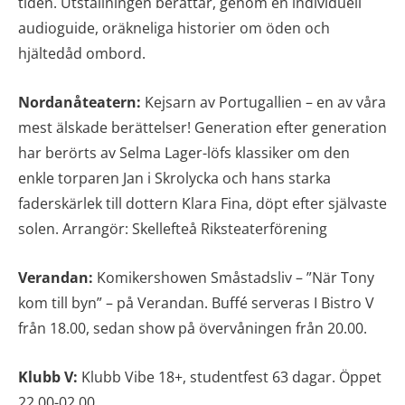
tiden. Utställningen berättar, genom en individuell
audioguide, oräkneliga historier om öden och
hjältedåd ombord.
Nordanåteatern:
Kejsarn av Portugallien – en av våra
mest älskade berättelser! Generation efter generation
har berörts av Selma Lager-löfs klassiker om den
enkle torparen Jan i Skrolycka och hans starka
faderskärlek till dottern Klara Fina, döpt efter självaste
solen. Arrangör: Skellefteå Riksteaterförening
Verandan:
Komikershowen Småstadsliv – ”När Tony
kom till byn” – på Verandan. Buffé serveras I Bistro V
från 18.00, sedan show på övervåningen från 20.00.
Klubb V:
Klubb Vibe 18+, studentfest 63 dagar. Öppet
22.00-02.00