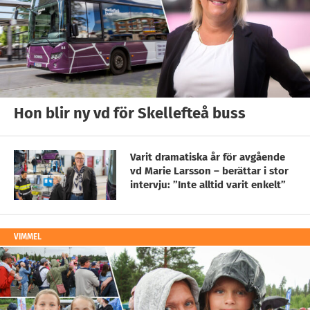
Hon blir ny vd för Skellefteå buss
Varit dramatiska år för avgående
vd Marie Larsson – berättar i stor
intervju: ”Inte alltid varit enkelt”
VIMMEL