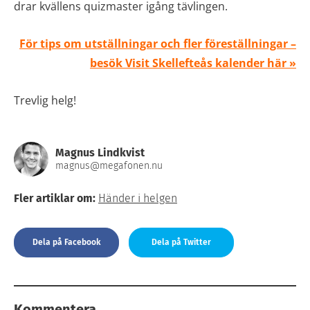
drar kvällens quizmaster igång tävlingen.
För tips om utställningar och fler föreställningar –
besök Visit Skellefteås kalender här »
Trevlig helg!
Magnus Lindkvist
magnus@megafonen.nu
Fler artiklar om:
Händer i helgen
Dela på Facebook
Dela på Twitter
Kommentera