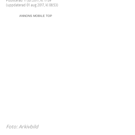
Publicerad 11 jul 2017, kl 17:09
(uppdaterad 01 aug 2017, kl 08:53)
ANNONS MOBILE TOP
Foto: Arkivbild