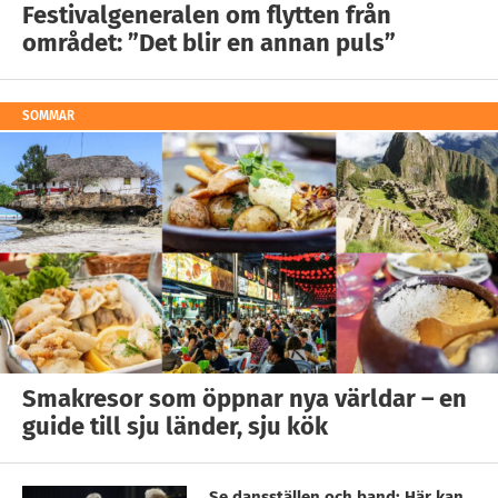
Festivalgeneralen om flytten från
området: ”Det blir en annan puls”
SOMMAR
Smakresor som öppnar nya världar – en
guide till sju länder, sju kök
Se dansställen och band: Här kan