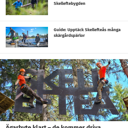
Skelleftebygden
Guide: Upptäck Skellefteås många
skärgårdspärlor
Ägarbyte klart – de kommer driva