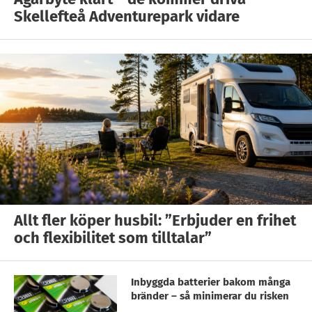
Skellefteå Adventurepark vidare
Allt fler köper husbil: ”Erbjuder en frihet
och flexibilitet som tilltalar”
Inbyggda batterier bakom många
bränder – så minimerar du risken