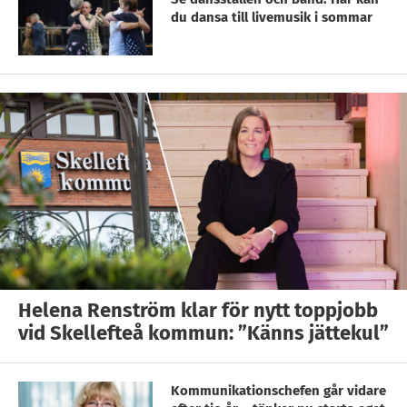
du dansa till livemusik i sommar
Helena Renström klar för nytt toppjobb
vid Skellefteå kommun: ”Känns jättekul”
Kommunikationschefen går vidare