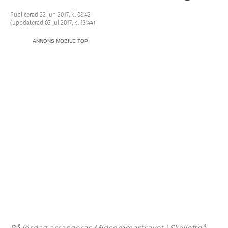
Publicerad 22 jun 2017, kl 08:43
(uppdaterad 03 jul 2017, kl 13:44)
ANNONS MOBILE TOP
På lördag arrangeras Midsommartravet i Skellefteå.