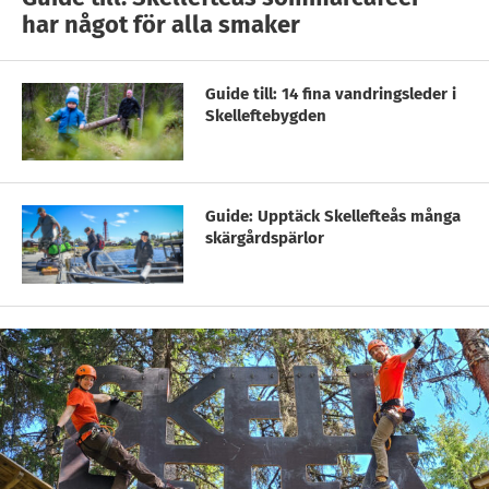
har något för alla smaker
Guide till: 14 fina vandringsleder i
Skelleftebygden
Guide: Upptäck Skellefteås många
skärgårdspärlor