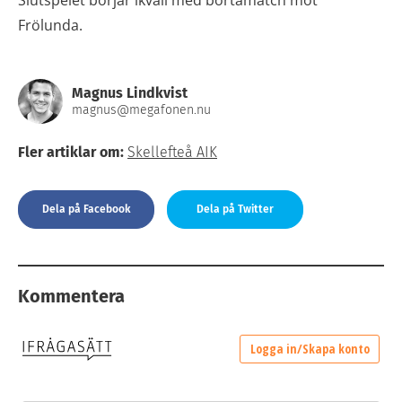
Slutspelet börjar ikväll med bortamatch mot
Frölunda.
Magnus Lindkvist
magnus@megafonen.nu
Fler artiklar om:
Skellefteå AIK
Dela på Facebook
Dela på Twitter
Kommentera