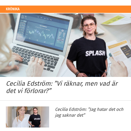
KRÖNIKA
Cecilia Edström: ”Vi räknar, men vad är
det vi förlorar?”
Cecilia Edström: ”Jag hatar det och
jag saknar det”