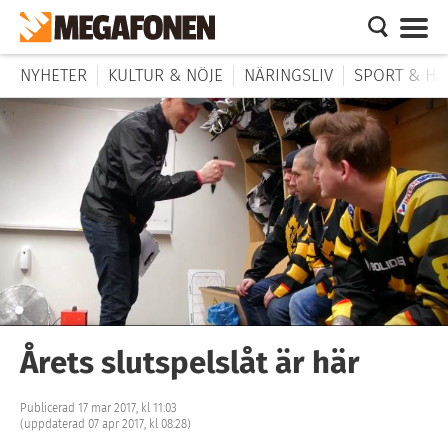
NYHETER
KULTUR & NÖJE
NÄRINGSLIV
SPORT & HÄ
Årets slutspelslåt är här
Publicerad 17 mar 2017, kl 11:03
(uppdaterad 07 apr 2017, kl 08:28)