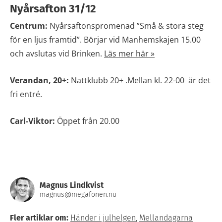
Nyårsafton 31/12
Centrum:
Nyårsaftonspromenad ”Små & stora steg
för en ljus framtid”. Börjar vid Manhemskajen 15.00
och avslutas vid Brinken.
Läs mer här »
Verandan, 20+:
Nattklubb 20+ .Mellan kl. 22-00 är det
fri entré.
Carl-Viktor:
Öppet från 20.00
Magnus Lindkvist
magnus@megafonen.nu
Fler artiklar om:
Händer i julhelgen
,
Mellandagarna