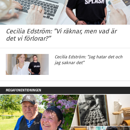
Cecilia Edström: ”Vi räknar, men vad är
det vi förlorar?”
Cecilia Edström: ”Jag hatar det och
jag saknar det”
MEGAFONENTIDNINGEN