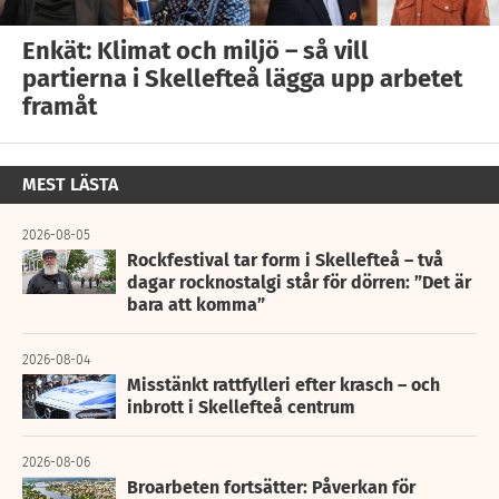
Enkät: Klimat och miljö – så vill
partierna i Skellefteå lägga upp arbetet
framåt
MEST LÄSTA
2026-08-05
Rockfestival tar form i Skellefteå – två
dagar rocknostalgi står för dörren: ”Det är
bara att komma”
2026-08-04
Misstänkt rattfylleri efter krasch – och
inbrott i Skellefteå centrum
2026-08-06
Broarbeten fortsätter: Påverkan för