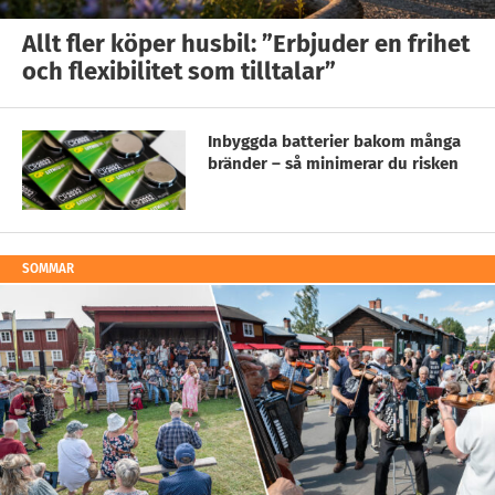
Allt fler köper husbil: ”Erbjuder en frihet
och flexibilitet som tilltalar”
Inbyggda batterier bakom många
bränder – så minimerar du risken
SOMMAR