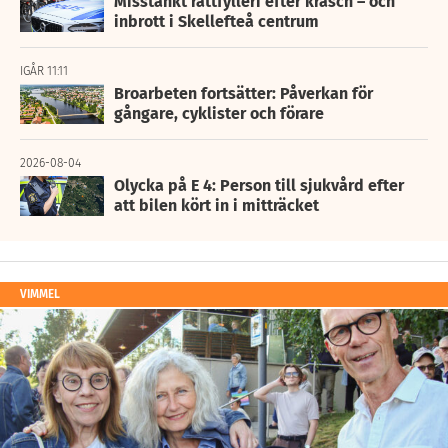
Misstänkt rattfylleri efter krasch – och
inbrott i Skellefteå centrum
IGÅR 11:11
Broarbeten fortsätter: Påverkan för
gångare, cyklister och förare
2026-08-04
Olycka på E 4: Person till sjukvård efter
att bilen kört in i mitträcket
VIMMEL