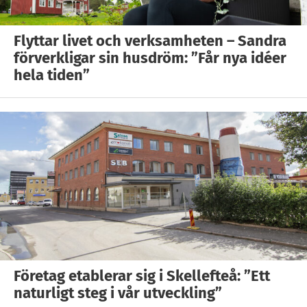
Flyttar livet och verksamheten – Sandra
förverkligar sin husdröm: ”Får nya idéer
hela tiden”
Företag etablerar sig i Skellefteå: ”Ett
naturligt steg i vår utveckling”