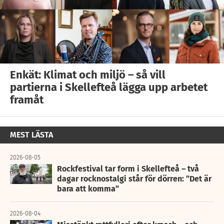
Enkät: Klimat och miljö – så vill
partierna i Skellefteå lägga upp arbetet
framåt
MEST LÄSTA
2026-08-05
Rockfestival tar form i Skellefteå – två
dagar rocknostalgi står för dörren: ”Det är
bara att komma”
2026-08-04