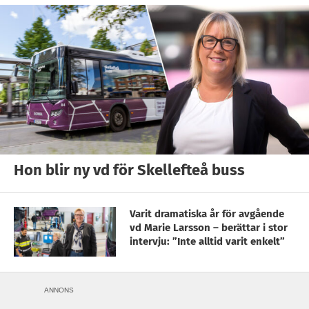
Hon blir ny vd för Skellefteå buss
Varit dramatiska år för avgående
vd Marie Larsson – berättar i stor
intervju: ”Inte alltid varit enkelt”
ANNONS