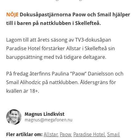
NÖJE
Dokusåpastjärnorna Paow och Smail hjälper
till i baren på nattklubben i Skellefteå.
Lagom till att årets säsong av TV3-dokusåpan
Paradise Hotel förstärker Allstar i Skellefteå sin
baruppsättning med två tidigare deltagare.
På fredag återfinns Paulina ”Paow” Danielsson och
Smail Alihodzic på nattklubben. Åldersgräns för
kvällen är 18+.
Magnus Lindkvist
magnus@megafonen.nu
Fler artiklar om:
Allstar
,
Paow
,
Paradise Hotel
,
Smail