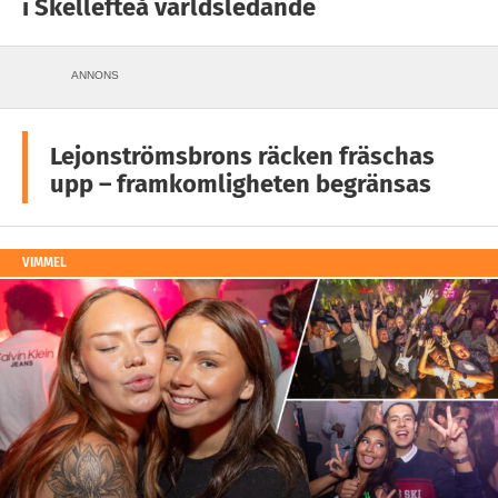
i Skellefteå världsledande
ANNONS
Lejonströmsbrons räcken fräschas
upp – framkomligheten begränsas
VIMMEL