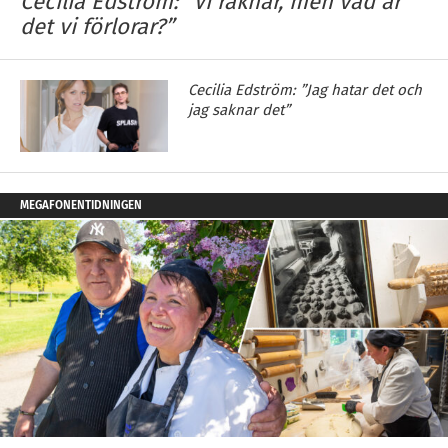
Cecilia Edström: ”Vi räknar, men vad är
det vi förlorar?”
Cecilia Edström: ”Jag hatar det och
jag saknar det”
MEGAFONENTIDNINGEN