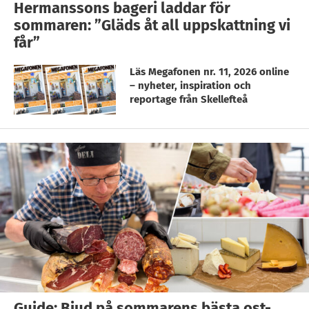
Hermanssons bageri laddar för
sommaren: ”Gläds åt all uppskattning vi
får”
Läs Megafonen nr. 11, 2026 online
– nyheter, inspiration och
reportage från Skellefteå
Guide: Bjud på sommarens bästa ost-