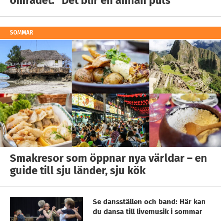
området: ”Det blir en annan puls”
SOMMAR
Smakresor som öppnar nya världar – en
guide till sju länder, sju kök
Se dansställen och band: Här kan
du dansa till livemusik i sommar