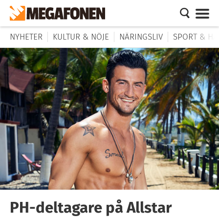
NYHETER
KULTUR & NÖJE
NÄRINGSLIV
SPORT & HÄ
PH-deltagare på Allstar