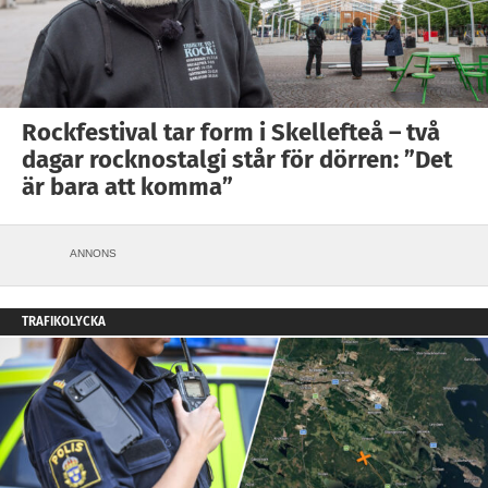
Rockfestival tar form i Skellefteå – två
dagar rocknostalgi står för dörren: ”Det
är bara att komma”
ANNONS
TRAFIKOLYCKA