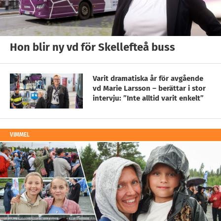
Hon blir ny vd för Skellefteå buss
Varit dramatiska år för avgående
vd Marie Larsson – berättar i stor
intervju: ”Inte alltid varit enkelt”
VIMMEL