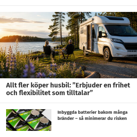
Allt fler köper husbil: ”Erbjuder en frihet
och flexibilitet som tilltalar”
Inbyggda batterier bakom många
bränder – så minimerar du risken