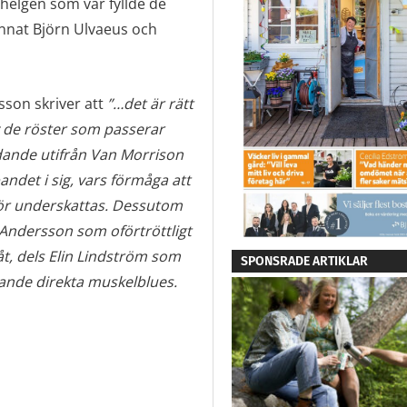
 helgen som var fyllde de
nnat Björn Ulvaeus och
sson skriver att
”…det är rätt
v de röster som passerar
ädande utifrån Van Morrison
ndet i sig, vars förmåga att
 bör underskattas. Dessutom
 Andersson som oförtröttligt
låt, dels Elin Lindström som
SPONSRADE ARTIKLAR
nande direkta muskelblues.