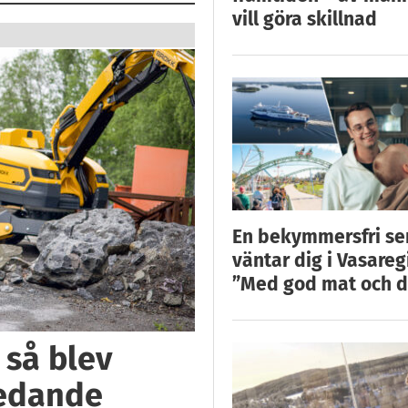
vill göra skillnad
En bekymmersfri s
väntar dig i Vasareg
”Med god mat och d
 så blev
ledande