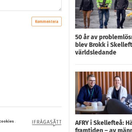
50 år av problemlös
blev Brokk i Skellef
världsledande
AFRY i Skellefteå: H
framtiden – av män