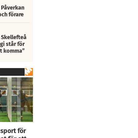
: Påverkan
och förare
 Skellefteå
i står för
att komma”
 sport för