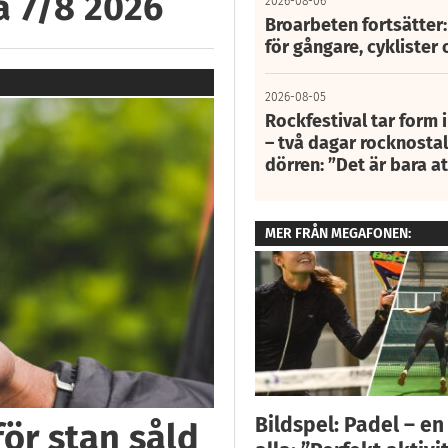
å 7/8 2026
2026-08-06
Broarbeten fortsätter
för gångare, cyklister 
2026-08-05
Rockfestival tar form i
– två dagar rocknostalg
dörren: ”Det är bara 
MER FRÅN MEGAFONEN:
Bildspel: Padel – en
för stan såld