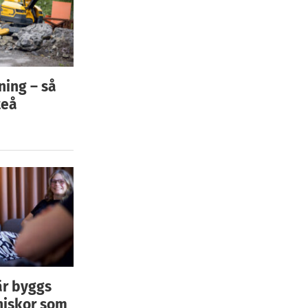
ning – så
teå
är byggs
niskor som