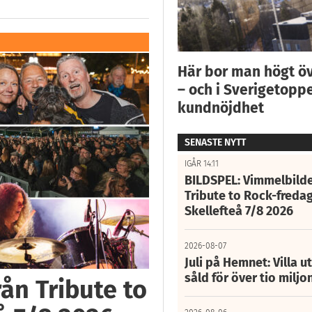
Här bor man högt ö
– och i Sverigetoppe
kundnöjdhet
SENASTE NYTT
IGÅR 14:11
BILDSPEL: Vimmelbilde
Tribute to Rock-fredag
Skellefteå 7/8 2026
2026-08-07
Juli på Hemnet: Villa u
såld för över tio miljo
ån Tribute to