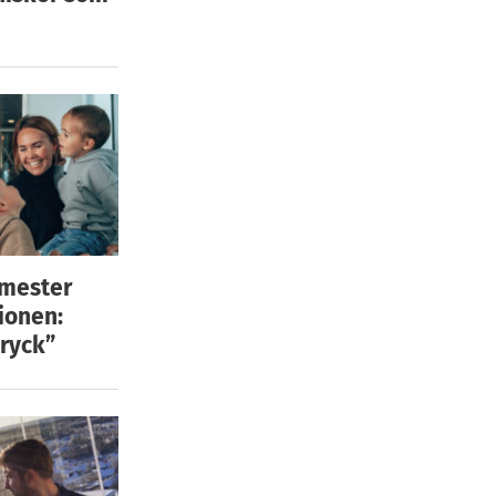
emester
ionen:
ryck”