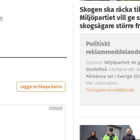
Skogen ska räcka till
Miljöpartiet vill ge
en
skogsägare större fr
Politiskt
reklammeddeland
Sponsor:
Miljöpartiet de g
Skellefteå
. Meddelandet är k
Allmänna val i Sverige 20
Mer information:
Transparensmeddelande
.