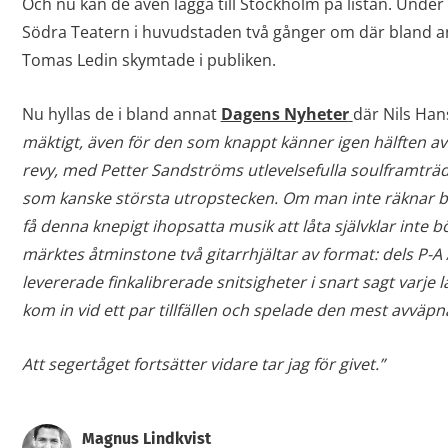
Och nu kan de även lägga till Stockholm på listan. Under
Södra Teatern i huvudstaden två gånger om där bland a
Tomas Ledin skymtade i publiken.
Nu hyllas de i bland annat
Dagens Nyheter
där Nils Han
mäktigt, även för den som knappt känner igen hälften a
revy, med Petter Sandströms utlevelse­fulla soulframtr
som kanske största utropstecken. Om man inte räknar ba
få denna knepigt ihopsatta musik att låta självklar inte
märktes åtminstone två gitarrhjältar av format: dels P-A
levererade finkalibrerade snitsigheter i snart sagt varje 
kom in vid ett par tillfällen och spelade den mest avväp
Att segertåget fortsätter vidare tar jag för givet.”
Magnus Lindkvist