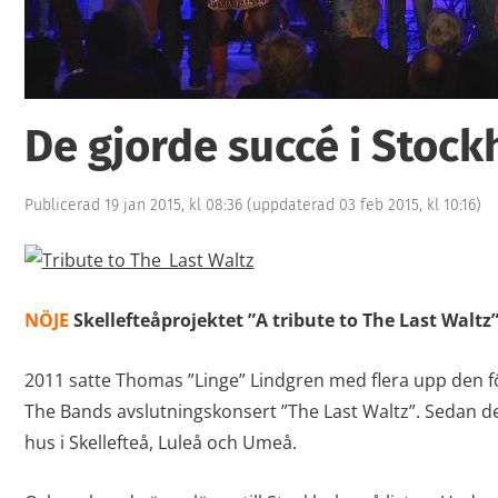
De gjorde succé i Stoc
Publicerad 19 jan 2015, kl 08:36
(uppdaterad 03 feb 2015, kl 10:16)
NÖJE
Skellefteåprojektet ”A tribute to The Last Waltz
2011 satte Thomas ”Linge” Lindgren med flera upp den fö
The Bands avslutningskonsert ”The Last Waltz”. Sedan des
hus i Skellefteå, Luleå och Umeå.