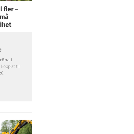
 fler –
 små
ihet
e
röna i
opplat till:
26
.