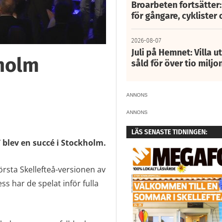
Broarbeten fortsätter
för gångare, cyklister 
2026-08-07
Juli på Hemnet: Villa u
kholm
såld för över tio miljo
ANNONS
ANNONS
LÄS SENASTE TIDNINGEN:
” blev en succé i Stockholm.
rsta Skellefteå-versionen av
s har de spelat inför fulla