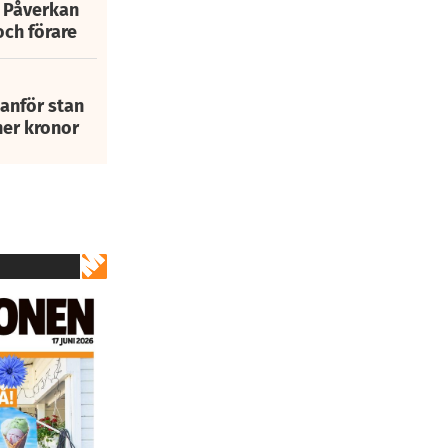
: Påverkan
och förare
tanför stan
ner kronor