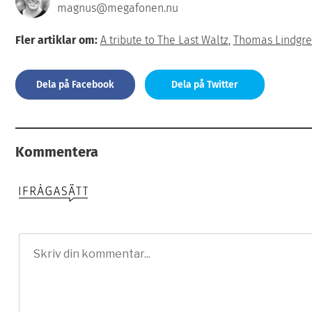
magnus@megafonen.nu
Fler artiklar om:
A tribute to The Last Waltz
,
Thomas Lindgr
Dela på Facebook
Dela på Twitter
Kommentera