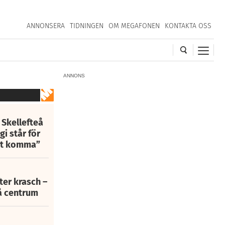
ANNONSERA
TIDNINGEN
OM MEGAFONEN
KONTAKTA OSS
ANNONS
 Skellefteå
i står för
att komma”
fter krasch –
eå centrum