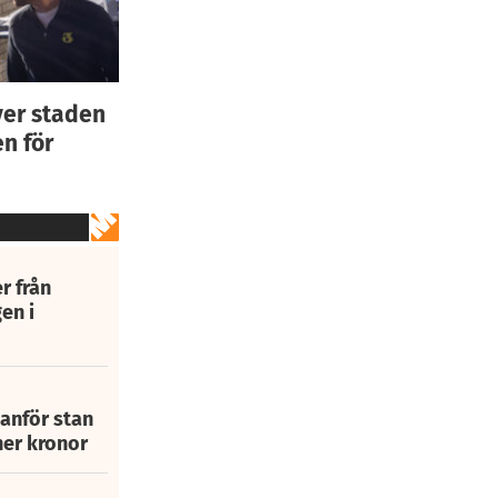
ver staden
n för
r från
en i
tanför stan
ner kronor